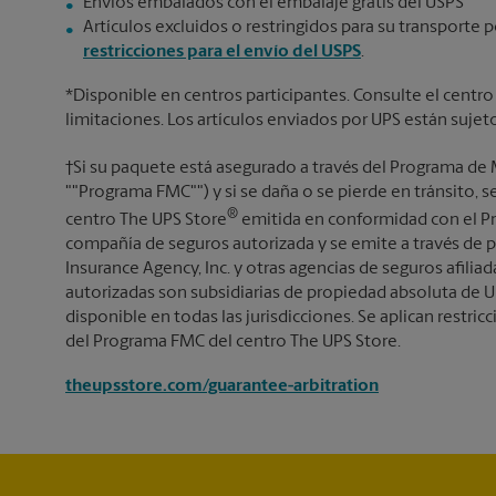
Envíos embalados con el embalaje gratis del USPS
Artículos excluidos o restringidos para su transporte p
restricciones para el envío del USPS
.
*Disponible en centros participantes. Consulte el centro
limitaciones. Los artículos enviados por UPS están sujet
†Si su paquete está asegurado a través del Programa de 
""Programa FMC"") y si se daña o se pierde en tránsito, 
®
centro The UPS Store
emitida en conformidad con el Pr
compañía de seguros autorizada y se emite a través de p
Insurance Agency, Inc. y otras agencias de seguros afiliada
autorizadas son subsidiarias de propiedad absoluta de U
disponible en todas las jurisdicciones. Se aplican restricc
del Programa FMC del centro The UPS Store.
theupsstore.com/guarantee-arbitration