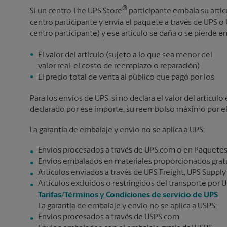
®
Si un centro The UPS Store
participante embala su artí
centro participante y envía el paquete a través de UPS 
centro participante) y ese artículo se daña o se pierde en
El valor del artículo (sujeto a lo que sea menor del
valor real, el costo de reemplazo o reparación)
El precio total de venta al público que pagó por los
Para los envíos de UPS, si no declara el valor del artícu
declarado por ese importe, su reembolso máximo por el v
La garantía de embalaje y envío no se aplica a UPS:
Envíos procesados a través de UPS.com o en Paquetes
Envíos embalados en materiales proporcionados gratu
Artículos enviados a través de UPS Freight, UPS Supply
Artículos excluidos o restringidos del transporte por U
Tarifas/Términos y Condiciones de servicio de UPS
La garantía de embalaje y envío no se aplica a USPS:
Envíos procesados a través de USPS.com