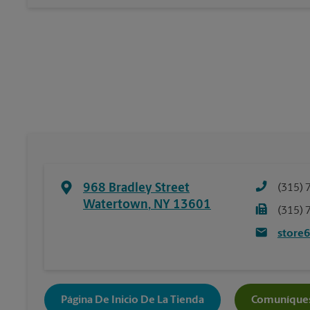
968 Bradley Street
(315) 
Watertown
,
NY
13601
(315) 
store
Página De Inicio De La Tienda
Comuníques