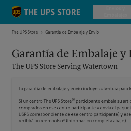
Skip to content
Return to Nav
Envios y
Embalajes
The UPS Store Serving Watertown
The UPS Store
Garantía de Embalaje y Envío
Envío de 
Garantía de Embalaje y
Cajas de 
The UPS Store
Serving Watertown
Servicios 
La garantía de embalaje y envío incluye cobertura para 
Envío Inte
®
Si un centro The UPS Store
participante embala su artí
comprados en ese centro participante y envía el paquet
USPS correspondiente de ese centro participante) y ese a
Todos los
recibirá un reembolso* (información completa abajo)