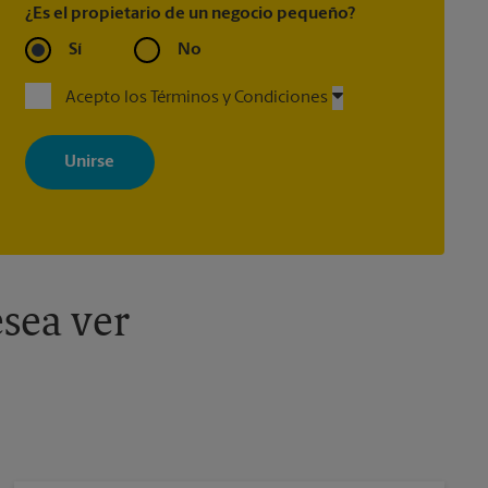
¿Es el propietario de un negocio pequeño?
Sí
No
Acepto los Términos y Condiciones
Al registrarse, acepta recibir correos electrónicos de The UPS Store
con noticias, ofertas especiales, promociones y mensajes
adaptados a sus intereses. Puede darse de baja en cualquier
momento. Para más información, consulte nuestra política de
privacidad. Los centros están bajo la titularidad y la gestión
independiente de franquiciados. Varias ofertas pueden estar
disponibles solo en algunos centros participantes. Para más
información, contacte al centro The UPS Store en su ciudad.
sea ver