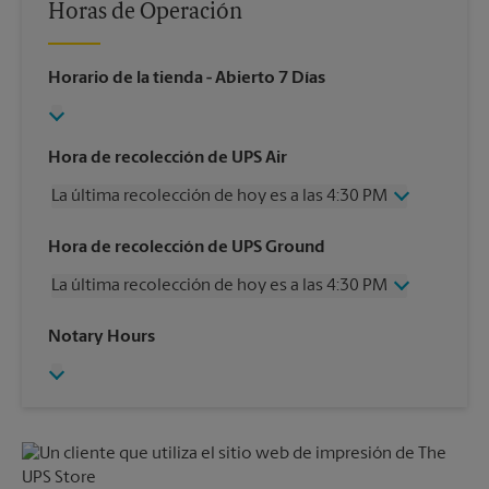
Horas de Operación
Horario de la tienda
- Abierto 7 Días
Hora de recolección de UPS Air
La última recolección de hoy es a las 4:30 PM
Miércoles
4:30 PM
Hora de recolección de UPS Ground
Jueves
4:30 PM
La última recolección de hoy es a las 4:30 PM
Viernes
4:30 PM
Sábado
2:00 PM
Miércoles
4:30 PM
Notary Hours
Domingo
Sin Recolección
Jueves
4:30 PM
Lunes
4:30 PM
Viernes
4:30 PM
Martes
4:30 PM
Sábado
2:00 PM
Domingo
Sin Recolección
Lunes
4:30 PM
Martes
4:30 PM