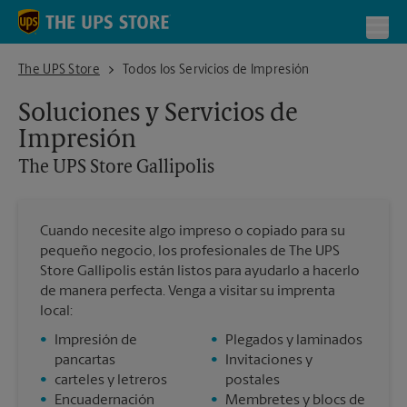
Skip to content
Return to Nav
Toggl
The UPS Store Gallipolis
The UPS Store
Todos los Servicios de Impresión
Soluciones y Servicios de
Impresión
The UPS Store
Gallipolis
Cuando necesite algo impreso o copiado para su
pequeño negocio, los profesionales de The UPS
Store Gallipolis están listos para ayudarlo a hacerlo
de manera perfecta. Venga a visitar su imprenta
local:
•
Impresión de
•
Plegados y laminados
pancartas
•
Invitaciones y
•
carteles y letreros
postales
•
Encuadernación
•
Membretes y blocs de