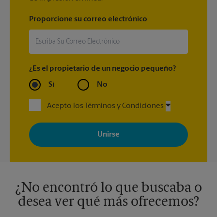
Proporcione su correo electrónico
¿Es el propietario de un negocio pequeño?
Sí
No
Acepto los Términos y Condiciones
Al registrarse, acepta recibir correos electrónicos de The UPS
Store con noticias, ofertas especiales, promociones y mensajes
adaptados a sus intereses. Puede darse de baja en cualquier
momento. Para más información, consulte nuestra política de
privacidad. Los centros están bajo la titularidad y la gestión
independiente de franquiciados. Varias ofertas pueden estar
disponibles solo en algunos centros participantes. Para más
información, contacte al centro The UPS Store en su ciudad.
¿No encontró lo que buscaba o
desea ver qué más ofrecemos?