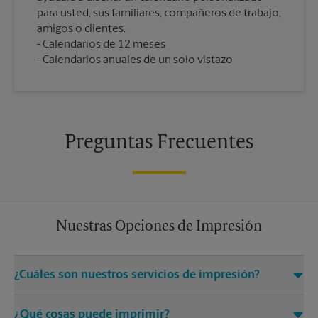
para usted, sus familiares, compañeros de trabajo,
amigos o clientes.
Calendarios de 12 meses
Calendarios anuales de un solo vistazo
Preguntas Frecuentes
Nuestras Opciones de Impresión
¿Cuáles son nuestros servicios de impresión?
El centro The UPS Store Gallipolis ofrece una gran variedad de
¿Qué cosas puede imprimir?
servicios de impresión y acabado, como acceso a archivos