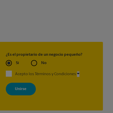
¿Es el propietario de un negocio pequeño?
Sí
No
Acepto los Términos y Condiciones
Al registrarse, acepta recibir correos electrónicos de The UPS Store
con noticias, ofertas especiales, promociones y mensajes
adaptados a sus intereses. Puede darse de baja en cualquier
momento. Para más información, consulte nuestra política de
privacidad. Los centros están bajo la titularidad y la gestión
independiente de franquiciados. Varias ofertas pueden estar
disponibles solo en algunos centros participantes. Para más
información, contacte al centro The UPS Store en su ciudad.