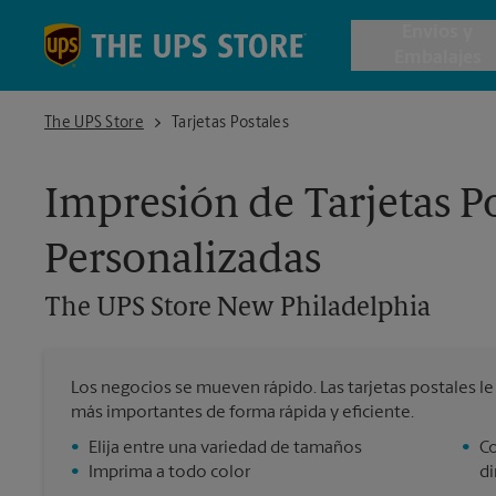
Skip to content
Return to Nav
Envios y
Embalajes
The UPS Store New Philadelphia
The UPS Store
Tarjetas Postales
Envío de 
Impresión de Tarjetas Po
Cajas de 
Personalizadas
Servicios 
The UPS Store
New Philadelphia
Envío Inte
Los negocios se mueven rápido. Las tarjetas postales le d
más importantes de forma rápida y eficiente.
Todos los
•
Elija entre una variedad de tamaños
•
Co
•
Imprima a todo color
di