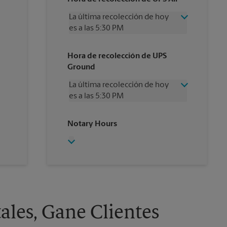
La última recolección de hoy
es a las 5:30 PM
Miércoles
5:30 PM
Hora de recolección de UPS
Jueves
5:30 PM
Ground
Viernes
5:30 PM
Sábado
12:00 PM
La última recolección de hoy
Domingo
Sin Recolección
es a las 5:30 PM
Lunes
5:30 PM
Martes
5:30 PM
Miércoles
5:30 PM
Notary Hours
Jueves
5:30 PM
Viernes
5:30 PM
Sábado
Sin Recolección
Domingo
Sin Recolección
Lunes
5:30 PM
Martes
5:30 PM
ales, Gane Clientes