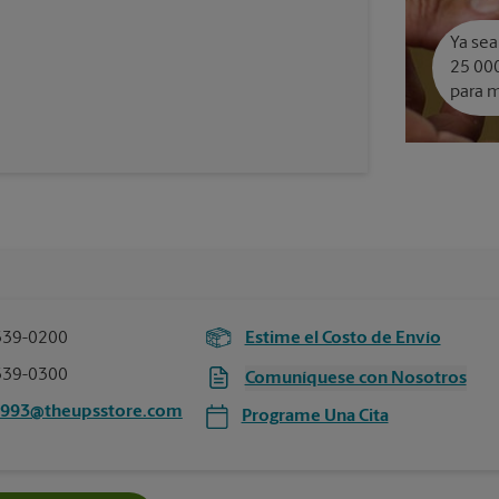
Ya sea
25 000
para m
339-0200
Estime el Costo de Envío
339-0300
Comuníquese con Nosotros
5993@theupsstore.com
Programe Una Cita