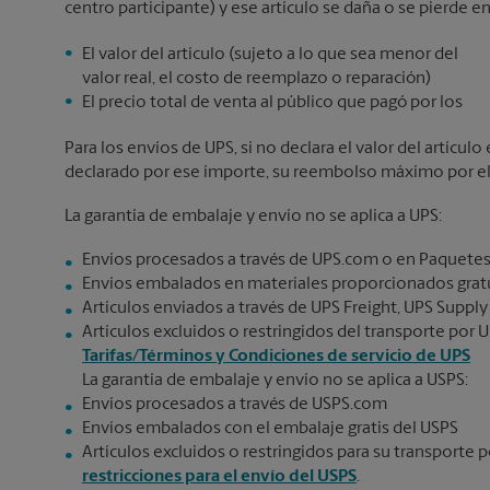
centro participante) y ese artículo se daña o se pierde en
El valor del artículo (sujeto a lo que sea menor del
valor real, el costo de reemplazo o reparación)
El precio total de venta al público que pagó por los
Para los envíos de UPS, si no declara el valor del artícu
declarado por ese importe, su reembolso máximo por el v
La garantía de embalaje y envío no se aplica a UPS:
Envíos procesados a través de UPS.com o en Paquetes
Envíos embalados en materiales proporcionados gratu
Artículos enviados a través de UPS Freight, UPS Supply
Artículos excluidos o restringidos del transporte por U
Tarifas/Términos y Condiciones de servicio de UPS
La garantía de embalaje y envío no se aplica a USPS:
Envíos procesados a través de USPS.com
Envíos embalados con el embalaje gratis del USPS
Artículos excluidos o restringidos para su transporte p
restricciones para el envío del USPS
.