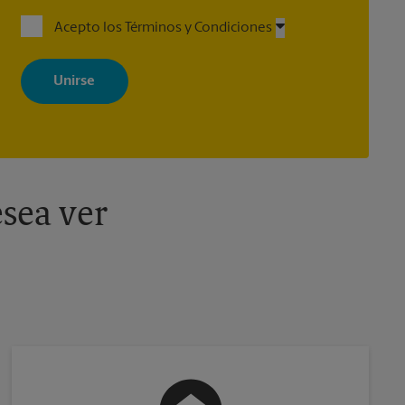
Acepto los Términos y Condiciones
Al registrarse, acepta recibir correos electrónicos de The UPS Store
con noticias, ofertas especiales, promociones y mensajes
adaptados a sus intereses. Puede darse de baja en cualquier
momento. Para más información, consulte nuestra política de
privacidad. Los centros están bajo la titularidad y la gestión
independiente de franquiciados. Varias ofertas pueden estar
disponibles solo en algunos centros participantes. Para más
información, contacte al centro The UPS Store en su ciudad.
sea ver