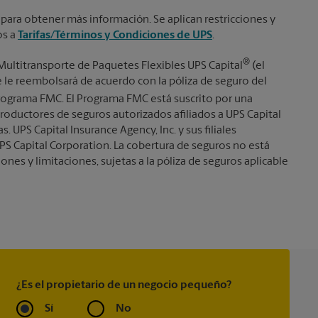
 para obtener más información. Se aplican restricciones y
os a
Tarifas/Términos y Condiciones de UPS
.
®
Multitransporte de Paquetes Flexibles UPS Capital
(el
se le reembolsará de acuerdo con la póliza de seguro del
ograma FMC. El Programa FMC está suscrito por una
roductores de seguros autorizados afiliados a UPS Capital
s. UPS Capital Insurance Agency, Inc. y sus filiales
PS Capital Corporation. La cobertura de seguros no está
iones y limitaciones, sujetas a la póliza de seguros aplicable
¿Es el propietario de un negocio pequeño?
Sí
No