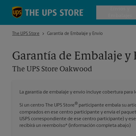
Skip to content
Return to Nav
Envios y
Embalajes
The UPS Store Oakwood
The UPS Store
Garantía de Embalaje y Envío
Envío de 
Garantía de Embalaje y
Cajas de 
The UPS Store
Oakwood
Servicios 
La garantía de embalaje y envío incluye cobertura para 
Envío Inte
®
Si un centro The UPS Store
participante embala su artí
comprados en ese centro participante y envía el paquet
USPS correspondiente de ese centro participante) y ese a
Todos los
recibirá un reembolso* (información completa abajo)