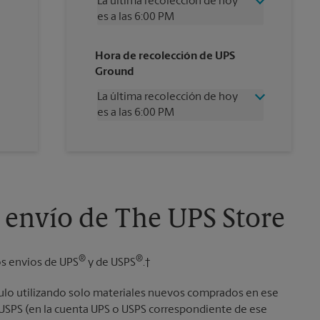
La última recolección de hoy
es a las 6:00 PM
Miércoles
6:00 PM
Hora de recolección de UPS
Jueves
6:00 PM
Ground
Viernes
6:00 PM
Sábado
2:00 PM
La última recolección de hoy
Domingo
Sin Recolección
es a las 6:00 PM
Lunes
6:00 PM
Martes
6:00 PM
Miércoles
6:00 PM
Jueves
6:00 PM
Viernes
6:00 PM
Sábado
Sin Recolección
Domingo
Sin Recolección
 envío de The UPS Store
Lunes
6:00 PM
Martes
6:00 PM
®
®
os envíos de UPS
y de USPS
.†
culo utilizando solo materiales nuevos comprados en ese
o USPS (en la cuenta UPS o USPS correspondiente de ese