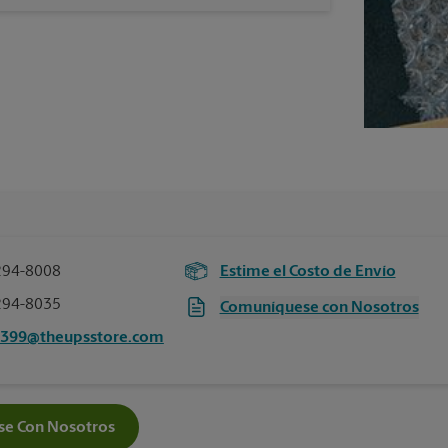
294-8008
Estime el Costo de Envío
294-8035
Comuníquese con Nosotros
2399@theupsstore.com
e Con Nosotros