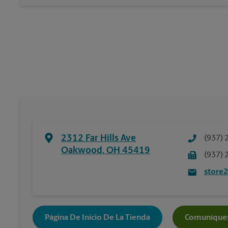
2312 Far Hills Ave
(937) 
Oakwood
,
OH
45419
(937) 
store
Página De Inicio De La Tienda
Comuníques