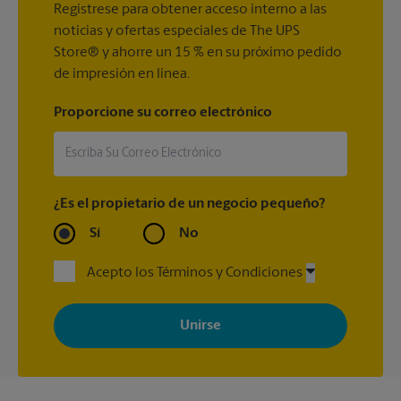
Regístrese para obtener acceso interno a las
noticias y ofertas especiales de The UPS
Store® y ahorre un 15 % en su próximo pedido
de impresión en línea.
Proporcione su correo electrónico
¿Es el propietario de un negocio pequeño?
Sí
No
Acepto los Términos y Condiciones
Al registrarse, acepta recibir correos electrónicos de The UPS
Store con noticias, ofertas especiales, promociones y mensajes
adaptados a sus intereses. Puede darse de baja en cualquier
momento. Para más información, consulte nuestra política de
privacidad. Los centros están bajo la titularidad y la gestión
independiente de franquiciados. Varias ofertas pueden estar
disponibles solo en algunos centros participantes. Para más