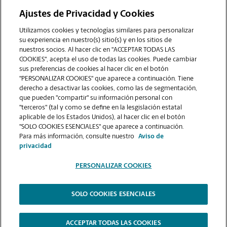
Ajustes de Privacidad y Cookies
COMUNÍQUESE CON NOSOTROS
Utilizamos cookies y tecnologías similares para personalizar
su experiencia en nuestro(s) sitio(s) y en los sitios de
nuestros socios. Al hacer clic en "ACCEPTAR TODAS LAS
COOKIES", acepta el uso de todas las cookies. Puede cambiar
sus preferencias de cookies al hacer clic en el botón
"PERSONALIZAR COOKIES" que aparece a continuación. Tiene
derecho a desactivar las cookies, como las de segmentación,
que pueden "compartir" su información personal con
"terceros" (tal y como se define en la lesgislación estatal
aplicable de los Estados Unidos), al hacer clic en el botón
"SOLO COOKIES ESENCIALES" que aparece a continuación.
VER LA PÁGINA DE LA TIENDA
Para más información, consulte nuestro
Aviso de
privacidad
PERSONALIZAR COOKIES
SOLO COOKIES ESENCIALES
Copyright © 1994-
2026
.
The UPS Store
|
Aviso de Privacidad
|
Términos de Uso del Sitio Web
|
Contraste Alto
ACCEPTAR TODAS LAS COOKIES