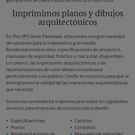
Viernes
6:30 PM
Martes
6:30 PM
Sábado
1:00 PM
Imprimimos planos y dibujos
Domingo
Sin Recolección
arquitectónicos
Lunes
6:30 PM
Martes
6:30 PM
En The UPS Store Pataskala, ofrecemos una gran variedad
de opciones para la impresión a gran escala.
Renderizaciones a color, especificaciones de proyectos,
manuales de seguridad, folletos y más están disponibles.
Los planos, las impresiones arquitectónicas y las
representaciones de color deben comunicarse
perfectamente a su público. Confíe en nosotros para que le
entreguemos la calidad de las impresiones arquitectónicas
que necesita.
Somos su conveniente imprenta para todos los siguientes
servicios para empresas de construcción y diseño:
Especificaciones
Carteles
Planos
Contratos
Representaciones de
Manuales de seguridad