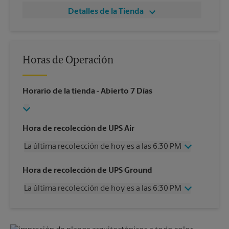
Detalles de la Tienda
Horas de Operación
Horario de la tienda
- Abierto 7 Días
Hora de recolección de UPS Air
La última recolección de hoy es a las 6:30 PM
Miércoles
6:30 PM
Hora de recolección de UPS Ground
Jueves
6:30 PM
La última recolección de hoy es a las 6:30 PM
Viernes
6:30 PM
Sábado
1:00 PM
Miércoles
6:30 PM
Domingo
Sin Recolección
Jueves
6:30 PM
Lunes
6:30 PM