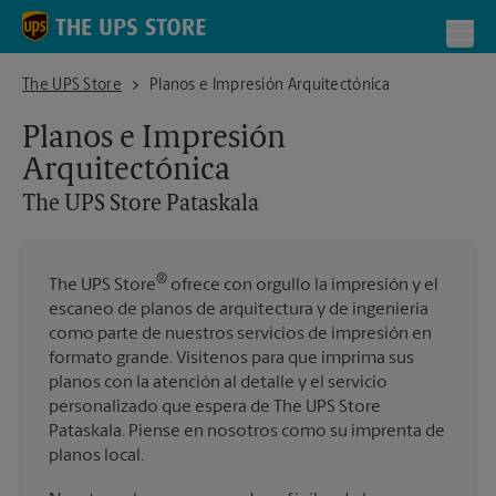
Skip to content
Return to Nav
Toggl
The UPS Store Pataskala
The UPS Store
Planos e Impresión Arquitectónica
Planos e Impresión
Arquitectónica
The UPS Store
Pataskala
®
The UPS Store
ofrece con orgullo la impresión y el
escaneo de planos de arquitectura y de ingeniería
como parte de nuestros servicios de impresión en
formato grande. Visítenos para que imprima sus
planos con la atención al detalle y el servicio
personalizado que espera de The UPS Store
Pataskala. Piense en nosotros como su imprenta de
planos local.