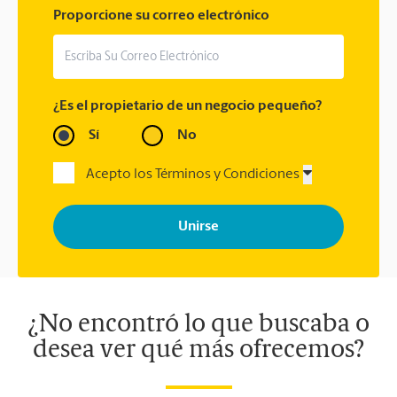
Proporcione su correo electrónico
¿Es el propietario de un negocio pequeño?
Sí
No
Acepto los Términos y Condiciones
Al registrarse, acepta recibir correos electrónicos de The UPS
Store con noticias, ofertas especiales, promociones y mensajes
adaptados a sus intereses. Puede darse de baja en cualquier
momento. Para más información, consulte nuestra política de
privacidad. Los centros están bajo la titularidad y la gestión
independiente de franquiciados. Varias ofertas pueden estar
disponibles solo en algunos centros participantes. Para más
información, contacte al centro The UPS Store en su ciudad.
¿No encontró lo que buscaba o
desea ver qué más ofrecemos?