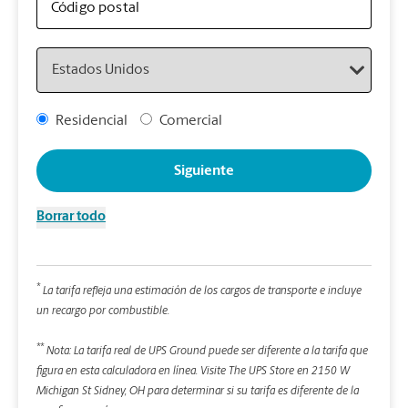
artí
Código postal
Country
Detal
*Cam
Address Type
Residencial
Comercial
Redon
enter
Siguiente
Pe
Borrar todo
Lon
*
La tarifa refleja una estimación de los cargos de transporte e incluye
An
un recargo por combustible.
**
Alt
Nota: La tarifa real de UPS Ground puede ser diferente a la tarifa que
figura en esta calculadora en línea.
Visite The UPS Store en 2150 W
Michigan St Sidney, OH para determinar si su tarifa es diferente de la