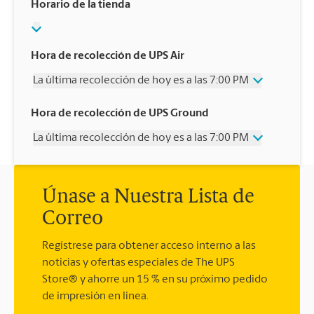
Horario de la tienda
Hora de recolección de UPS Air
La última recolección de hoy es a las 7:00 PM
Miércoles
7:00 PM
Hora de recolección de UPS Ground
Jueves
7:00 PM
La última recolección de hoy es a las 7:00 PM
Viernes
7:00 PM
Sábado
11:30 AM
Miércoles
7:00 PM
Domingo
Sin Recolección
Jueves
7:00 PM
Lunes
7:00 PM
Únase a Nuestra Lista de
Viernes
7:00 PM
Martes
7:00 PM
Sábado
Sin Recolección
Correo
Domingo
Sin Recolección
Lunes
7:00 PM
Regístrese para obtener acceso interno a las
Martes
7:00 PM
noticias y ofertas especiales de The UPS
Store® y ahorre un 15 % en su próximo pedido
de impresión en línea.