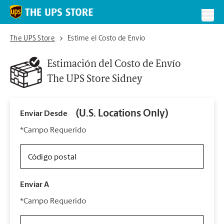
Skip to content
Return to Nav
Toggl
The UPS Store Sidney
The UPS Store
Estime el Costo de Envío
Estimación del Costo de Envío
The UPS Store
Sidney
(U.S. Locations Only)
Enviar Desde
Infor
*Campo Requerido
Código postal
Tipo 
Enviar A
Su 
*Campo Requerido
nues
The 