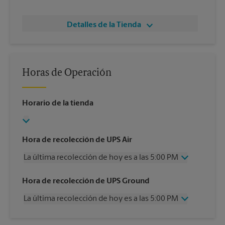
Detalles de la Tienda
Horas de Operación
Horario de la tienda
Hora de recolección de UPS Air
La última recolección de hoy es a las 5:00 PM
Miércoles
5:00 PM
Hora de recolección de UPS Ground
Jueves
5:00 PM
La última recolección de hoy es a las 5:00 PM
Viernes
5:00 PM
Sábado
12:00 PM
Miércoles
5:00 PM
Domingo
Sin Recolección