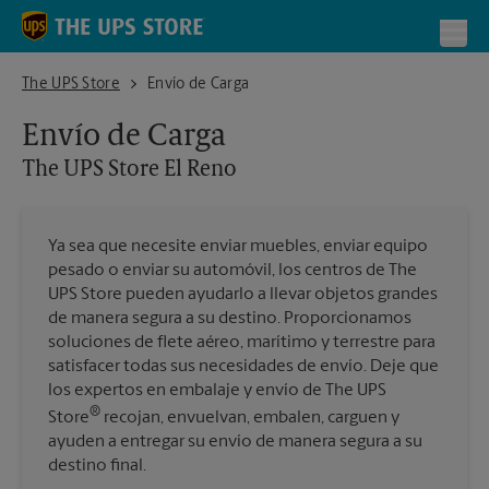
Skip to content
Return to Nav
Toggl
The UPS Store El Reno
The UPS Store
Envío de Carga
Envío de Carga
The UPS Store
El Reno
Ya sea que necesite enviar muebles, enviar equipo
pesado o enviar su automóvil, los centros de The
UPS Store pueden ayudarlo a llevar objetos grandes
de manera segura a su destino. Proporcionamos
soluciones de flete aéreo, marítimo y terrestre para
satisfacer todas sus necesidades de envío. Deje que
los expertos en embalaje y envío de The UPS
®
Store
recojan, envuelvan, embalen, carguen y
ayuden a entregar su envío de manera segura a su
destino final.