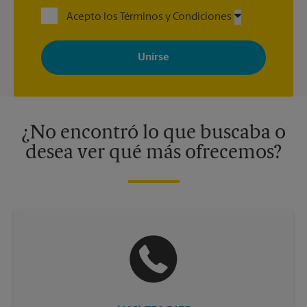
Acepto los Términos y Condiciones
Al registrarse, acepta recibir correos electrónicos de The UPS
Store con noticias, ofertas especiales, promociones y mensajes
adaptados a sus intereses. Puede darse de baja en cualquier
momento. Para más información, consulte nuestra política de
privacidad. Los centros están bajo la titularidad y la gestión
independiente de franquiciados. Varias ofertas pueden estar
disponibles solo en algunos centros participantes. Para más
información, contacte al centro The UPS Store en su ciudad.
¿No encontró lo que buscaba o
desea ver qué más ofrecemos?