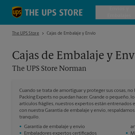
Skip to content
Return to Nav
Envios y
Embalajes
The UPS Store Norman
The UPS Store
Cajas de Embalaje y Envío
Envío de 
Cajas de Embalaje y Env
Cajas de 
The UPS Store
Norman
Servicios 
Cuando se trata de amortiguar y proteger sus cosas, no 
Envío Inte
Packing Experts no puedan hacer. Grande o pequeño, lo
artículos frágiles, nuestros expertos están entrenados
con nuestra Garantía de embalaje y envío, respaldamo
tranquilo.
Todos los
•
Garantía de embalaje y envío
ar
•
Embaladores expertos certificados
•
Ma