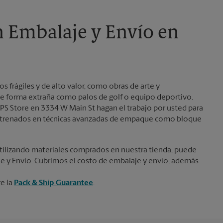
Martes
6:00 PM
n Embalaje y Envío en
frágiles y de alto valor, como obras de arte y
e forma extraña como palos de golf o equipo deportivo.
PS Store en 3334 W Main St hagan el trabajo por usted para
 entrenados en técnicas avanzadas de empaque como bloque
ilizando materiales comprados en nuestra tienda, puede
je y Envío. Cubrimos el costo de embalaje y envío, además
re la
Pack & Ship Guarantee
.