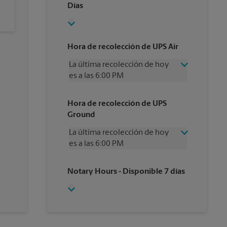
Días
Hora de recolección de UPS Air
La última recolección de hoy
es a las 6:00 PM
Miércoles
6:00 PM
Hora de recolección de UPS
Jueves
6:00 PM
Ground
Viernes
6:00 PM
Sábado
2:00 PM
La última recolección de hoy
Domingo
Sin Recolección
es a las 6:00 PM
Lunes
6:00 PM
Martes
6:00 PM
Miércoles
6:00 PM
Notary Hours
- Disponible 7 días
Jueves
6:00 PM
Viernes
6:00 PM
Sábado
Sin Recolección
Domingo
Sin Recolección
Lunes
6:00 PM