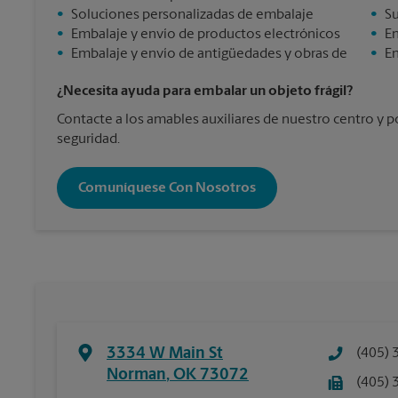
•
Soluciones personalizadas de embalaje
•
Su
•
Embalaje y envío de productos electrónicos
•
En
•
Embalaje y envío de antigüedades y obras de
•
En
¿Necesita ayuda para embalar un objeto frágil?
Contacte a los amables auxiliares de nuestro centro y 
seguridad.
Comuníquese Con Nosotros
3334 W Main St
(405) 
Norman
,
OK
73072
(405) 