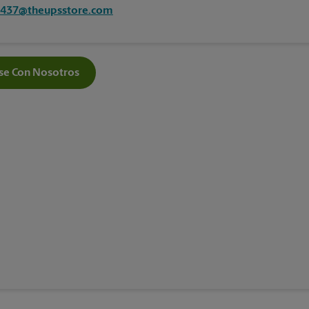
2437@theupsstore.com
e Con Nosotros