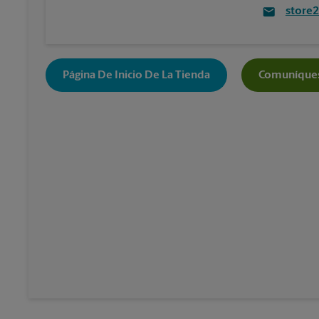
store
Página De Inicio De La Tienda
Comuníques