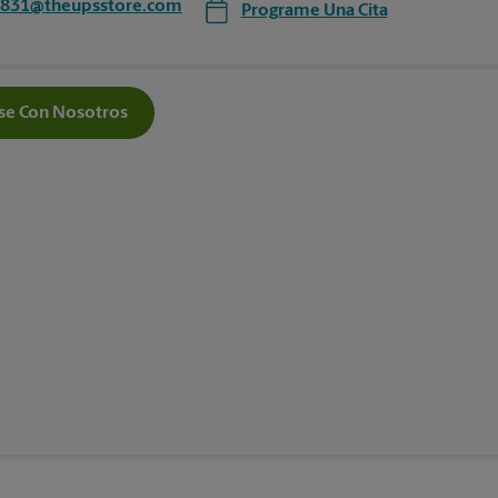
3831@theupsstore.com
Programe Una Cita
e Con Nosotros