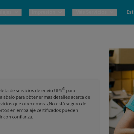
lajes
Impresión
Más Servicios
Est
e UPS
Copias y Documentos
Envío de Carga
Notary
 Embalaje y Envío
Materiales de Marketing
Cajas y Suministros de Mudanza
Destrucción
Correo Directo
s Postales
Estime el Costo de Envío
Fotos de Pasaporte
Folletos
®
eta de servicios de envío UPS
para
Tarjetas Postales
ternacional
Garantía de Embalaje y Envío
a abajo para obtener más detalles acerca de
vicios que ofrecemos. ¿No está seguro de
Tarjetas Comerciales
rtos en embalaje certificados pueden
ir con confianza.
os Servicios de Envío y Embalaje
Todos los Servicios de Impresión