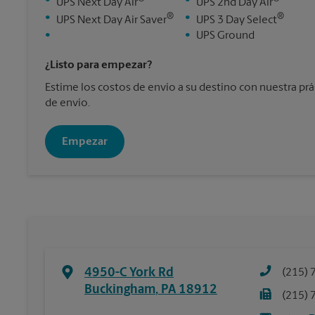
•
•
UPS Next Day Air
UPS 2nd Day Air
®
®
•
•
UPS Next Day Air Saver
UPS 3 Day Select
•
•
UPS Ground
¿Listo para empezar?
Estime los costos de envío a su destino con nuestra pr
de envío.
Empezar
4950-C York Rd
(215) 
Buckingham
,
PA
18912
(215) 