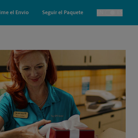
ime el Envío
Seguir el Paquete
EN
ES
Alternar el idiom
Planos e Impresión Arquitectónica
Cuentas de la Casa
Papelería y Tarjetas
Envío de Faxes y Escaneos
Pancartas, Carteles y Letreros
Time-Saving Kiosk
Impresión de Pancartas
Impresión de Carteles
Impresión de Letreros