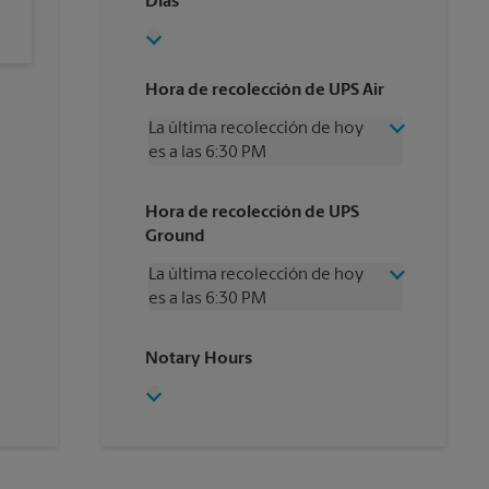
Días
Hora de recolección de UPS Air
La última recolección de hoy
es a las 6:30 PM
Miércoles
6:30 PM
Hora de recolección de UPS
Jueves
6:30 PM
Ground
Viernes
6:30 PM
Sábado
4:00 PM
La última recolección de hoy
Domingo
Sin Recolección
es a las 6:30 PM
Lunes
6:30 PM
Martes
6:30 PM
Miércoles
6:30 PM
Notary Hours
Jueves
6:30 PM
Viernes
6:30 PM
Sábado
Sin Recolección
Domingo
Sin Recolección
Lunes
6:30 PM