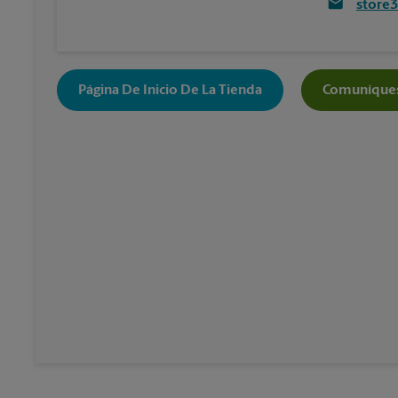
store
Página De Inicio De La Tienda
Comuníques