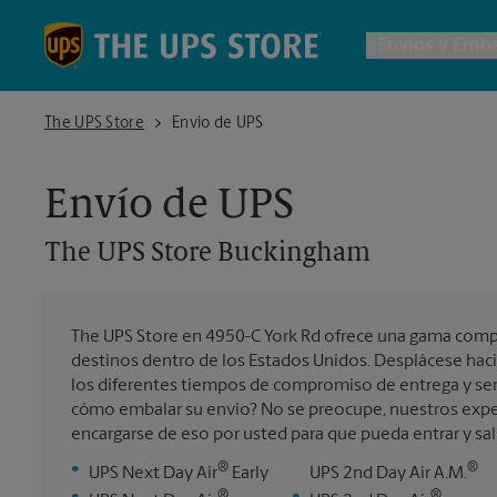
Skip to content
Return to Nav
Envios y Emba
The UPS Store Buckingham
The UPS Store
Envío de UPS
Envío d
Envío de UPS
Cajas de
The UPS Store
Buckingham
Servicio
The UPS Store en 4950-C York Rd ofrece una gama compl
Envío In
destinos dentro de los Estados Unidos. Desplácese haci
los diferentes tiempos de compromiso de entrega y ser
cómo embalar su envío? No se preocupe, nuestros expe
encargarse de eso por usted para que pueda entrar y sal
Todos l
®
®
•
UPS Next Day Air
Early
UPS 2nd Day Air A.M.
®
®