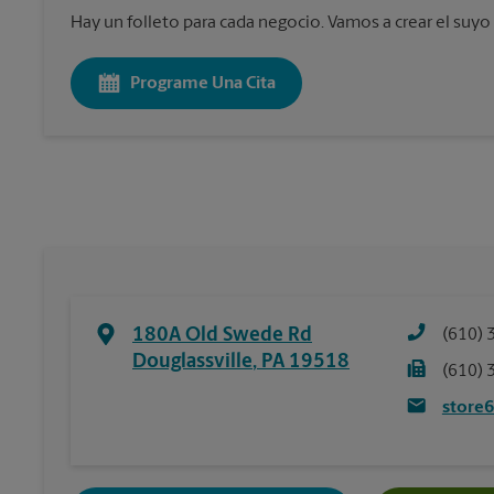
Hay un folleto para cada negocio. Vamos a crear el suyo
Programe Una Cita
180A Old Swede Rd
(610) 
Douglassville
,
PA
19518
(610) 
store