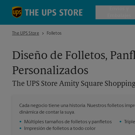
Skip to content
Return to Nav
Envios y
Embalajes
The UPS Store Amity Square Shopping Center
The UPS Store
Folletos
Envío de 
Diseño de Folletos, Panf
Cajas de 
Personalizados
Servicios 
The UPS Store
Amity Square Shopping
Envío Inte
Cada negocio tiene una historia. Nuestros folletos imp
dinámica de contar la suya.
Todos los
•
Múltiples tamaños de folletos y panfletos
•
Tripl
•
Impresión de folletos a todo color