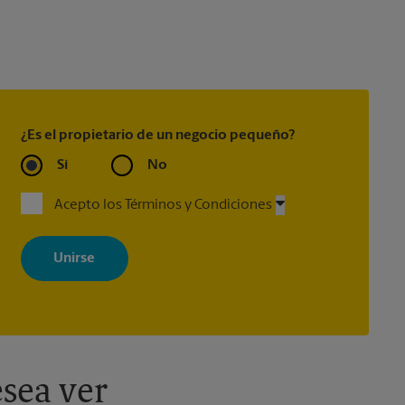
¿Es el propietario de un negocio pequeño?
Sí
No
Acepto los Términos y Condiciones
Al registrarse, acepta recibir correos electrónicos de The UPS Store
con noticias, ofertas especiales, promociones y mensajes
adaptados a sus intereses. Puede darse de baja en cualquier
momento. Para más información, consulte nuestra política de
privacidad. Los centros están bajo la titularidad y la gestión
independiente de franquiciados. Varias ofertas pueden estar
disponibles solo en algunos centros participantes. Para más
información, contacte al centro The UPS Store en su ciudad.
sea ver