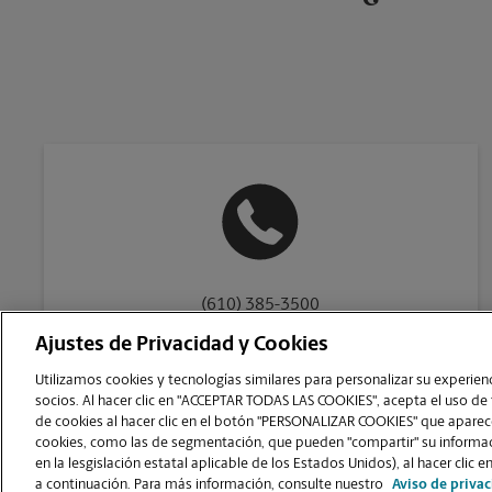
(610) 385-3500
Ajustes de Privacidad y Cookies
Utilizamos cookies y tecnologías similares para personalizar su experienci
socios. Al hacer clic en "ACCEPTAR TODAS LAS COOKIES", acepta el uso de
de cookies al hacer clic en el botón "PERSONALIZAR COOKIES" que aparece
Copyright © 1994-
2026
.
cookies, como las de segmentación, que pueden "compartir" su informaci
The UPS Store
|
Aviso de Privacidad
|
Términos de Uso del Sitio Web
|
en la lesgislación estatal aplicable de los Estados Unidos), al hacer cl
PERSONALIZAR COOKIES
a continuación. Para más información, consulte nuestro
Aviso de priva