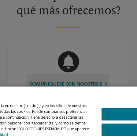
qué más ofrecemos?
COMUNÍQUESE CON NOSOTROS
a en nuestro(s) sitio(s) y en los sitios de nuestros
 todas las cookies. Puede cambiar sus preferencias
 a continuación. Tiene derecho a desactivar las
ón personal con "terceros" (tal y como se define
Contraste Alto
ic en el botón "SOLO COOKIES ESENCIALES" que aparece
cidad