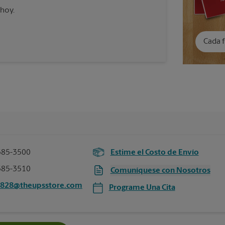
 hoy.
Cada f
385-3500
Estime el Costo de Envío
385-3510
Comuníquese con Nosotros
6828@theupsstore.com
Programe Una Cita