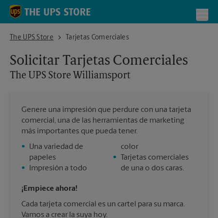
Skip to content
Return to Nav
Toggl
The UPS Store Williamsport
The UPS Store
Tarjetas Comerciales
Solicitar Tarjetas Comerciales
The UPS Store
Williamsport
Genere una impresión que perdure con una tarjeta
comercial, una de las herramientas de marketing
más importantes que pueda tener.
•
Una variedad de
color
papeles
•
Tarjetas comerciales
•
Impresión a todo
de una o dos caras.
¡Empiece ahora!
Cada tarjeta comercial es un cartel para su marca.
Vamos a crear la suya hoy.