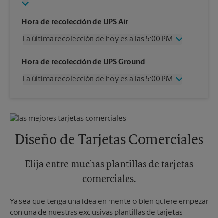
Hora de recolección de UPS Air
La última recolección de hoy es a las 5:00 PM
Miércoles
5:00 PM
Hora de recolección de UPS Ground
Jueves
5:00 PM
La última recolección de hoy es a las 5:00 PM
Viernes
5:00 PM
Sábado
11:00 AM
Miércoles
5:00 PM
Domingo
Sin Recolección
Jueves
5:00 PM
Lunes
5:00 PM
Viernes
5:00 PM
Martes
5:00 PM
Sábado
Sin Recolección
Diseño de Tarjetas Comerciales
Domingo
Sin Recolección
Lunes
5:00 PM
Martes
Elija entre muchas plantillas de tarjetas
5:00 PM
comerciales.
Ya sea que tenga una idea en mente o bien quiere empezar
con una de nuestras exclusivas plantillas de tarjetas