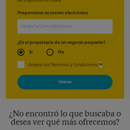
de impresión en línea.
Proporcione su correo electrónico
¿Es el propietario de un negocio pequeño?
Sí
No
Acepto los Términos y Condiciones
Al registrarse, acepta recibir correos electrónicos de The UPS
Store con noticias, ofertas especiales, promociones y mensajes
adaptados a sus intereses. Puede darse de baja en cualquier
momento. Para más información, consulte nuestra política de
privacidad. Los centros están bajo la titularidad y la gestión
independiente de franquiciados. Varias ofertas pueden estar
disponibles solo en algunos centros participantes. Para más
información, contacte al centro The UPS Store en su ciudad.
¿No encontró lo que buscaba o
desea ver qué más ofrecemos?