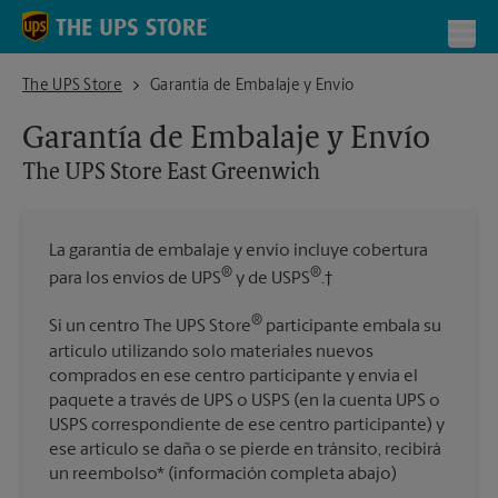
Skip to content
Return to Nav
Toggl
The UPS Store East Greenwich
The UPS Store
Garantía de Embalaje y Envío
Garantía de Embalaje y Envío
The UPS Store
East Greenwich
La garantía de embalaje y envío incluye cobertura
®
®
para los envíos de UPS
y de USPS
.†
®
Si un centro The UPS Store
participante embala su
artículo utilizando solo materiales nuevos
comprados en ese centro participante y envía el
paquete a través de UPS o USPS (en la cuenta UPS o
USPS correspondiente de ese centro participante) y
ese artículo se daña o se pierde en tránsito, recibirá
un reembolso* (información completa abajo)