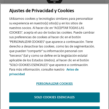
Ajustes de Privacidad y Cookies
COMUNÍQUESE CON NOSOTROS
Utilizamos cookies y tecnologías similares para personalizar
su experiencia en nuestro(s) sitio(s) y en los sitios de
nuestros socios. Al hacer clic en "ACCEPTAR TODAS LAS
COOKIES", acepta el uso de todas las cookies. Puede cambiar
sus preferencias de cookies al hacer clic en el botón
"PERSONALIZAR COOKIES" que aparece a continuación. Tiene
derecho a desactivar las cookies, como las de segmentación,
que pueden "compartir" su información personal con
"terceros" (tal y como se define en la lesgislación estatal
aplicable de los Estados Unidos), al hacer clic en el botón
"SOLO COOKIES ESENCIALES" que aparece a continuación.
VER LA PÁGINA DE LA TIENDA
Para más información, consulte nuestro
Aviso de
privacidad
PERSONALIZAR COOKIES
SOLO COOKIES ESENCIALES
Copyright © 1994-
2026
.
The UPS Store
|
Aviso de Privacidad
|
Términos de Uso del Sitio Web
|
Contraste Alto