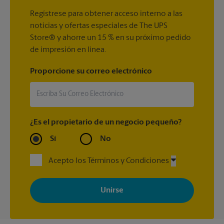
Regístrese para obtener acceso interno a las
noticias y ofertas especiales de The UPS
Store® y ahorre un 15 % en su próximo pedido
de impresión en línea.
Proporcione su correo electrónico
¿Es el propietario de un negocio pequeño?
Sí
No
Acepto los Términos y Condiciones
Al registrarse, acepta recibir correos electrónicos de The UPS
Store con noticias, ofertas especiales, promociones y mensajes
adaptados a sus intereses. Puede darse de baja en cualquier
momento. Para más información, consulte nuestra política de
privacidad. Los centros están bajo la titularidad y la gestión
independiente de franquiciados. Varias ofertas pueden estar