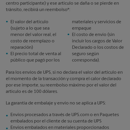
centro participante) y ese artículo se daña o se pierde en
tránsito, recibirá un reembolso*:
El valor del artículo
materiales y servicios de
(sujeto a lo que sea
empaque
menor del valor real, el
El costo de envío (sin
costo de reemplazo o
incluir los cargos de Valor
reparación)
Declarado o los costos de
El precio total de venta al
seguro según
público que pagó por los
corresponda).
Para los envíos de UPS, si no declara el valor del artículo en
el momento de la transacción y compra el calor declarado
por ese importe, su reembolso máximo por el valor del
artículo es de 100 dólares.
La garantía de embalaje y envío no se aplica a UPS:
Envíos procesados a través de UPS.com o en Paquetes
embalados por el cliente de su cuenta de UPS
Envíos embalados en materiales proporcionados