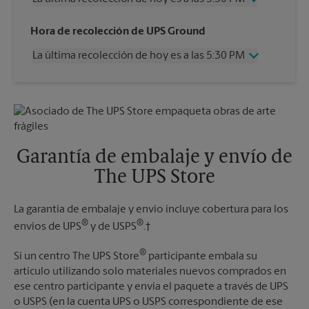
Miércoles
5:30 PM
Hora de recolección de UPS Ground
Jueves
5:30 PM
La última recolección de hoy es a las 5:30 PM
Viernes
5:30 PM
Sábado
2:00 PM
Miércoles
5:30 PM
Domingo
Sin Recolección
Jueves
5:30 PM
Lunes
5:30 PM
Viernes
5:30 PM
Martes
5:30 PM
Sábado
Sin Recolección
Domingo
Sin Recolección
Garantía de embalaje y envío de
Lunes
5:30 PM
The UPS Store
Martes
5:30 PM
La garantía de embalaje y envío incluye cobertura para los
®
®
envíos de UPS
y de USPS
.†
®
Si un centro The UPS Store
participante embala su
artículo utilizando solo materiales nuevos comprados en
ese centro participante y envía el paquete a través de UPS
o USPS (en la cuenta UPS o USPS correspondiente de ese