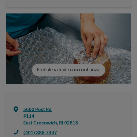
Embale y envíe con confianza.
5600 Post Rd
#114
East Greenwich
,
RI
02818
(401) 886-7447