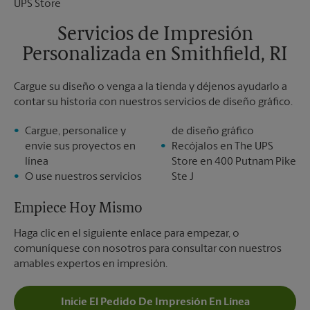
Sábado
Sin Recolección
Domingo
Sin Recolección
Servicios de Impresión
Lunes
6:00 PM
Personalizada en Smithfield, RI
Martes
6:00 PM
Cargue su diseño o venga a la tienda y déjenos ayudarlo a
contar su historia con nuestros servicios de diseño gráfico.
Cargue, personalice y
de diseño gráfico
envíe sus proyectos en
Recójalos en The UPS
línea
Store en 400 Putnam Pike
O use nuestros servicios
Ste J
Empiece Hoy Mismo
Haga clic en el siguiente enlace para empezar, o
comuníquese con nosotros para consultar con nuestros
amables expertos en impresión.
Inicie El Pedido De Impresión En Línea