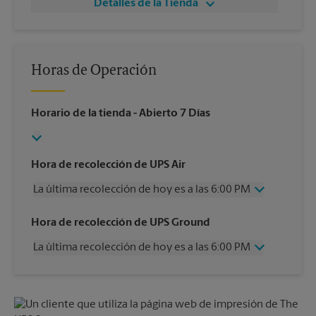
Detalles de la Tienda
Horas de Operación
Horario de la tienda
- Abierto 7 Días
Hora de recolección de UPS Air
La última recolección de hoy es a las 6:00 PM
Miércoles
6:00 PM
Hora de recolección de UPS Ground
Jueves
6:00 PM
La última recolección de hoy es a las 6:00 PM
Viernes
6:00 PM
Sábado
3:15 PM
Miércoles
6:00 PM
Domingo
Sin Recolección
Jueves
6:00 PM
Lunes
6:00 PM
Viernes
6:00 PM
Martes
6:00 PM