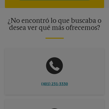
privacidad. Los centros están bajo la titularidad y la gestión
independiente de franquiciados. Varias ofertas pueden estar
disponibles solo en algunos centros participantes. Para más
información, contacte al centro The UPS Store en su ciudad.
¿No encontró lo que buscaba o
desea ver qué más ofrecemos?
(401) 231-3330