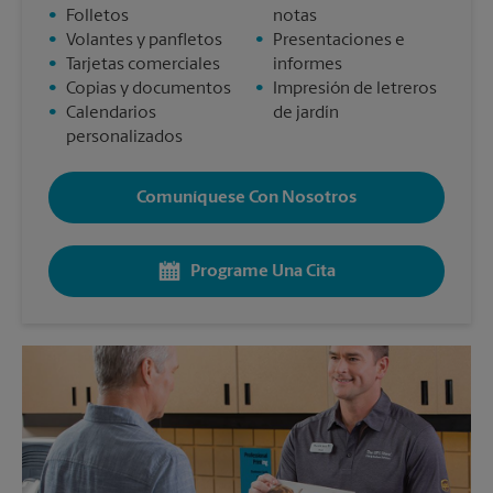
•
Folletos
notas
•
Volantes y panfletos
•
Presentaciones e
•
Tarjetas comerciales
informes
•
Copias y documentos
•
Impresión de letreros
•
Calendarios
de jardín
personalizados
Comuníquese Con Nosotros
Programe Una Cita