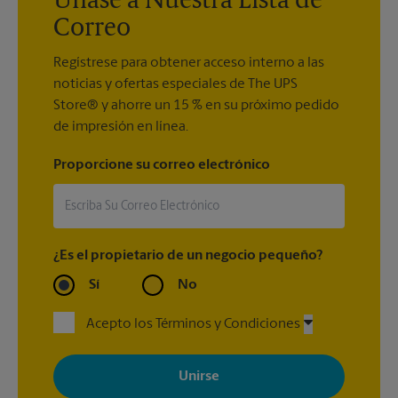
Únase a Nuestra Lista de
Correo
Regístrese para obtener acceso interno a las
noticias y ofertas especiales de The UPS
Store® y ahorre un 15 % en su próximo pedido
de impresión en línea.
Proporcione su correo electrónico
¿Es el propietario de un negocio pequeño?
Sí
No
Acepto los Términos y Condiciones
Al registrarse, acepta recibir correos electrónicos de The UPS
Store con noticias, ofertas especiales, promociones y mensajes
adaptados a sus intereses. Puede darse de baja en cualquier
momento. Para más información, consulte nuestra política de