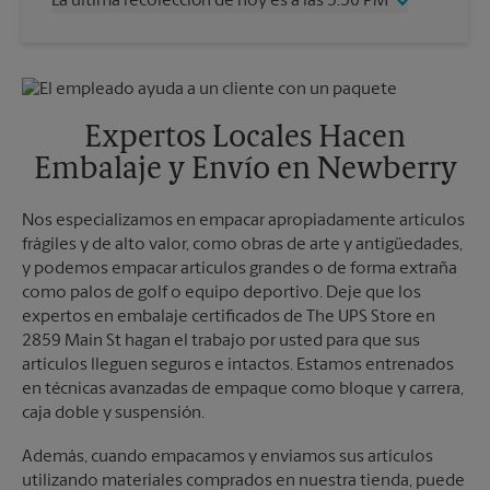
La última recolección de hoy es a las 5:30 PM
Viernes
5:30 PM
Sábado
3:00 PM
Miércoles
5:30 PM
Domingo
Sin Recolección
Jueves
5:30 PM
Lunes
5:30 PM
Viernes
5:30 PM
Martes
5:30 PM
Sábado
Sin Recolección
Expertos Locales Hacen
Domingo
Sin Recolección
Embalaje y Envío en Newberry
Lunes
5:30 PM
Martes
5:30 PM
Nos especializamos en empacar apropiadamente artículos
frágiles y de alto valor, como obras de arte y antigüedades,
y podemos empacar artículos grandes o de forma extraña
como palos de golf o equipo deportivo. Deje que los
expertos en embalaje certificados de The UPS Store en
2859 Main St hagan el trabajo por usted para que sus
artículos lleguen seguros e intactos. Estamos entrenados
en técnicas avanzadas de empaque como bloque y carrera,
caja doble y suspensión.
Además, cuando empacamos y enviamos sus artículos
utilizando materiales comprados en nuestra tienda, puede