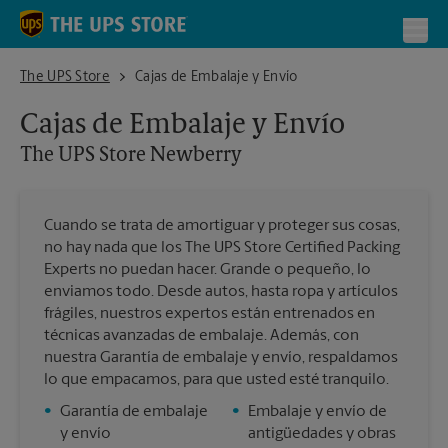
Skip to content
Return to Nav
Toggl
The UPS Store Newberry
The UPS Store
Cajas de Embalaje y Envío
Cajas de Embalaje y Envío
The UPS Store
Newberry
Cuando se trata de amortiguar y proteger sus cosas,
no hay nada que los The UPS Store Certified Packing
Experts no puedan hacer. Grande o pequeño, lo
enviamos todo. Desde autos, hasta ropa y artículos
frágiles, nuestros expertos están entrenados en
técnicas avanzadas de embalaje. Además, con
nuestra Garantía de embalaje y envío, respaldamos
lo que empacamos, para que usted esté tranquilo.
•
Garantía de embalaje
•
Embalaje y envío de
y envío
antigüedades y obras