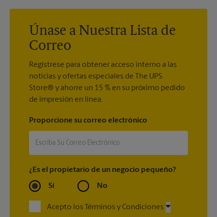
embalaje y el envío, tendrá más seguridad y tranquilidad con
store7783@theupsstore.com
para comprobar si tenemos los
nuestra
Garantía de embalaje y envío
.
suministros de envío que necesita.
Únase a Nuestra Lista de
Correo
Regístrese para obtener acceso interno a las
noticias y ofertas especiales de The UPS
Store® y ahorre un 15 % en su próximo pedido
de impresión en línea.
Proporcione su correo electrónico
¿Es el propietario de un negocio pequeño?
Sí
No
Acepto los Términos y Condiciones