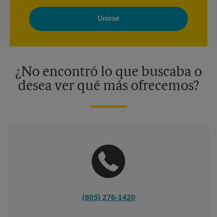
Al registrarse, acepta recibir correos electrónicos de The UPS
Store con noticias, ofertas especiales, promociones y mensajes
adaptados a sus intereses. Puede darse de baja en cualquier
momento. Para más información, consulte nuestra política de
privacidad. Los centros están bajo la titularidad y la gestión
independiente de franquiciados. Varias ofertas pueden estar
disponibles solo en algunos centros participantes. Para más
información, contacte al centro The UPS Store en su ciudad.
¿No encontró lo que buscaba o
desea ver qué más ofrecemos?
(803) 276-1420