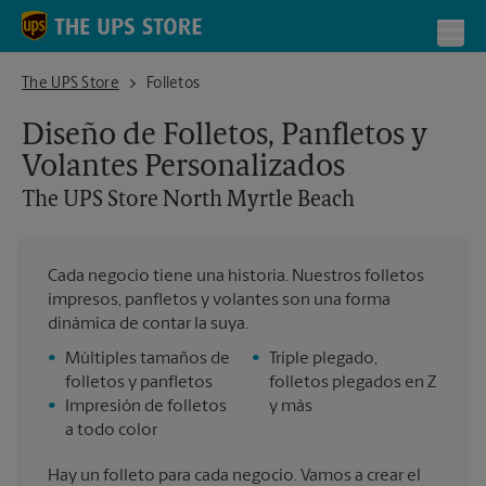
Skip to content
Return to Nav
Toggl
The UPS Store North Myrtle Beach
The UPS Store
Folletos
Diseño de Folletos, Panfletos y
Volantes Personalizados
The UPS Store
North Myrtle Beach
Cada negocio tiene una historia. Nuestros folletos
impresos, panfletos y volantes son una forma
dinámica de contar la suya.
•
Múltiples tamaños de
•
Triple plegado,
folletos y panfletos
folletos plegados en Z
•
Impresión de folletos
y más
a todo color
Hay un folleto para cada negocio. Vamos a crear el