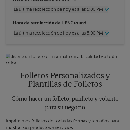
La última recolección de hoy es a las 5:00 PM
Jueves
5:00 PM
Hora de recolección de UPS Ground
Viernes
5:00 PM
La última recolección de hoy es a las 5:00 PM
Sábado
11:00 AM
Domingo
Sin Recolección
Jueves
5:00 PM
Lunes
5:00 PM
Viernes
5:00 PM
Martes
5:00 PM
Sábado
Sin Recolección
Miércoles
5:00 PM
Domingo
Sin Recolección
Lunes
5:00 PM
Folletos Personalizados y
Martes
5:00 PM
Plantillas de Folletos
Miércoles
5:00 PM
Cómo hacer un folleto, panfleto y volante
para su negocio
Imprimimos folletos de todas las formas y tamaños para
mostrar sus productos y servicios.