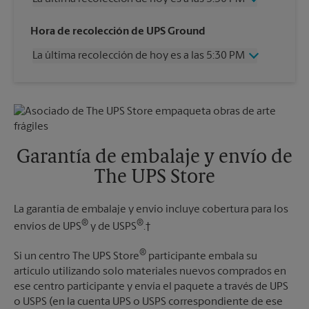
Miércoles
5:30 PM
Hora de recolección de UPS Ground
Jueves
5:30 PM
La última recolección de hoy es a las 5:30 PM
Viernes
5:30 PM
Sábado
1:00 PM
Miércoles
5:30 PM
Domingo
Sin Recolección
Jueves
5:30 PM
Lunes
5:30 PM
Viernes
5:30 PM
Martes
5:30 PM
Sábado
2:30 PM
Domingo
Sin Recolección
Garantía de embalaje y envío de
Lunes
5:30 PM
The UPS Store
Martes
5:30 PM
La garantía de embalaje y envío incluye cobertura para los
®
®
envíos de UPS
y de USPS
.†
®
Si un centro The UPS Store
participante embala su
artículo utilizando solo materiales nuevos comprados en
ese centro participante y envía el paquete a través de UPS
o USPS (en la cuenta UPS o USPS correspondiente de ese