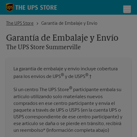
Skip to content
Return to Nav
Toggl
The UPS Store Summerville
The UPS Store
Garantía de Embalaje y Envío
Garantía de Embalaje y Envío
The UPS Store
Summerville
La garantía de embalaje y envío incluye cobertura
®
®
para los envíos de UPS
y de USPS
.†
®
Si un centro The UPS Store
participante embala su
artículo utilizando solo materiales nuevos
comprados en ese centro participante y envía el
paquete a través de UPS o USPS (en la cuenta UPS o
USPS correspondiente de ese centro participante) y
ese artículo se daña o se pierde en tránsito, recibirá
un reembolso* (información completa abajo)