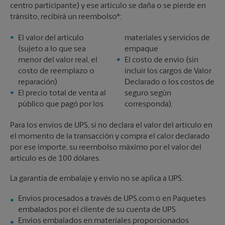
centro participante) y ese artículo se daña o se pierde en
tránsito, recibirá un reembolso*:
El valor del artículo
materiales y servicios de
(sujeto a lo que sea
empaque
menor del valor real, el
El costo de envío (sin
costo de reemplazo o
incluir los cargos de Valor
reparación)
Declarado o los costos de
El precio total de venta al
seguro según
público que pagó por los
corresponda).
Para los envíos de UPS, si no declara el valor del artículo en
el momento de la transacción y compra el calor declarado
por ese importe, su reembolso máximo por el valor del
artículo es de 100 dólares.
La garantía de embalaje y envío no se aplica a UPS:
Envíos procesados a través de UPS.com o en Paquetes
embalados por el cliente de su cuenta de UPS
Envíos embalados en materiales proporcionados