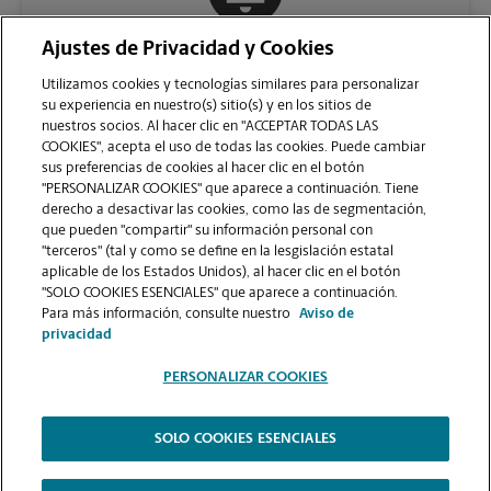
Ajustes de Privacidad y Cookies
COMUNÍQUESE CON NOSOTROS
Utilizamos cookies y tecnologías similares para personalizar
su experiencia en nuestro(s) sitio(s) y en los sitios de
nuestros socios. Al hacer clic en "ACCEPTAR TODAS LAS
COOKIES", acepta el uso de todas las cookies. Puede cambiar
sus preferencias de cookies al hacer clic en el botón
"PERSONALIZAR COOKIES" que aparece a continuación. Tiene
derecho a desactivar las cookies, como las de segmentación,
que pueden "compartir" su información personal con
"terceros" (tal y como se define en la lesgislación estatal
aplicable de los Estados Unidos), al hacer clic en el botón
"SOLO COOKIES ESENCIALES" que aparece a continuación.
VER LA PÁGINA DE LA TIENDA
Para más información, consulte nuestro
Aviso de
privacidad
PERSONALIZAR COOKIES
SOLO COOKIES ESENCIALES
Copyright © 1994-
2026
.
The UPS Store
|
Aviso de Privacidad
|
Términos de Uso del Sitio Web
|
Contraste Alto