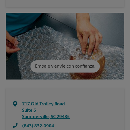
Embale y envíe con confianza.
717 Old Trolley Road
Suite 6
Summerville
,
SC
29485
(843) 832-0904