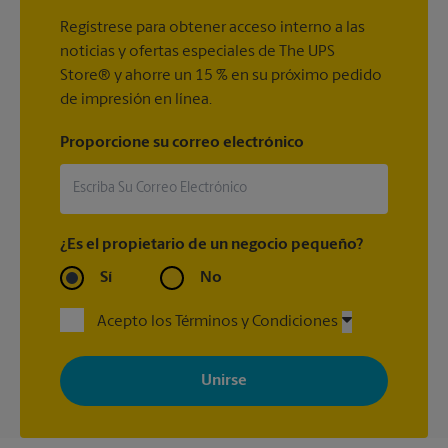
Regístrese para obtener acceso interno a las
noticias y ofertas especiales de The UPS
Store® y ahorre un 15 % en su próximo pedido
de impresión en línea.
Proporcione su correo electrónico
¿Es el propietario de un negocio pequeño?
Sí
No
Acepto los Términos y Condiciones
Al registrarse, acepta recibir correos electrónicos de The UPS
Store con noticias, ofertas especiales, promociones y mensajes
adaptados a sus intereses. Puede darse de baja en cualquier
momento. Para más información, consulte nuestra política de
privacidad. Los centros están bajo la titularidad y la gestión
independiente de franquiciados. Varias ofertas pueden estar