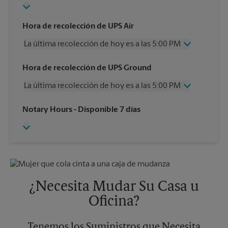
Hora de recolección de UPS Air
La última recolección de hoy es a las 5:00 PM
Miércoles
5:00 PM
Hora de recolección de UPS Ground
Jueves
5:00 PM
La última recolección de hoy es a las 5:00 PM
Viernes
5:00 PM
Sábado
Sin Recolección
Miércoles
5:00 PM
Notary Hours
- Disponible 7 días
Domingo
Sin Recolección
Jueves
5:00 PM
Lunes
5:00 PM
Viernes
5:00 PM
Martes
5:00 PM
Sábado
Sin Recolección
Domingo
Sin Recolección
Lunes
5:00 PM
Martes
5:00 PM
¿Necesita Mudar Su Casa u
Oficina?
Tenemos los Suministros que Necesita