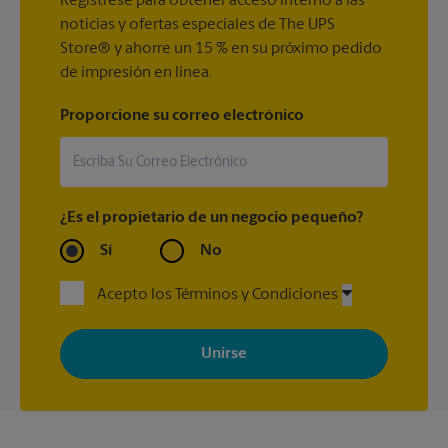
Regístrese para obtener acceso interno a las
noticias y ofertas especiales de The UPS
Store® y ahorre un 15 % en su próximo pedido
de impresión en línea.
Proporcione su correo electrónico
¿Es el propietario de un negocio pequeño?
Sí
No
Acepto los Términos y Condiciones
Al registrarse, acepta recibir correos electrónicos de The UPS
Store con noticias, ofertas especiales, promociones y mensajes
adaptados a sus intereses. Puede darse de baja en cualquier
momento. Para más información, consulte nuestra política de
privacidad. Los centros están bajo la titularidad y la gestión
independiente de franquiciados. Varias ofertas pueden estar
disponibles solo en algunos centros participantes. Para más
información, contacte al centro The UPS Store en su ciudad.