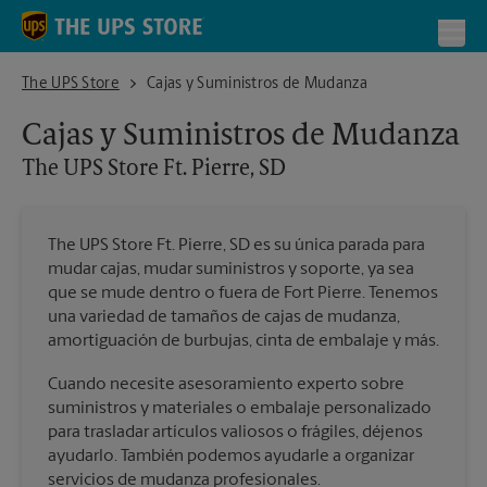
Skip to content
Return to Nav
Toggl
The UPS Store Ft. Pierre, SD
The UPS Store
Cajas y Suministros de Mudanza
Cajas y Suministros de Mudanza
The UPS Store
Ft. Pierre, SD
The UPS Store Ft. Pierre, SD es su única parada para
mudar cajas, mudar suministros y soporte, ya sea
que se mude dentro o fuera de Fort Pierre. Tenemos
una variedad de tamaños de cajas de mudanza,
amortiguación de burbujas, cinta de embalaje y más.
Cuando necesite asesoramiento experto sobre
suministros y materiales o embalaje personalizado
para trasladar artículos valiosos o frágiles, déjenos
ayudarlo. También podemos ayudarle a organizar
servicios de mudanza profesionales.