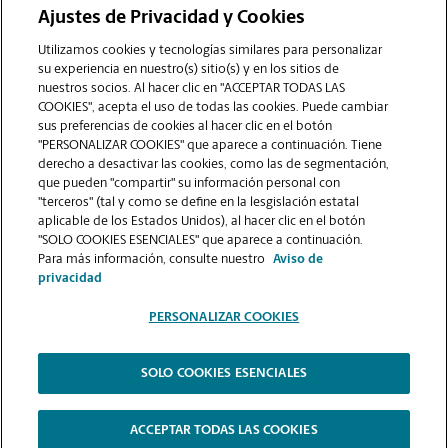
Ajustes de Privacidad y Cookies
COMUNÍQUESE CON NOSOTROS
Utilizamos cookies y tecnologías similares para personalizar
su experiencia en nuestro(s) sitio(s) y en los sitios de
nuestros socios. Al hacer clic en "ACCEPTAR TODAS LAS
COOKIES", acepta el uso de todas las cookies. Puede cambiar
sus preferencias de cookies al hacer clic en el botón
"PERSONALIZAR COOKIES" que aparece a continuación. Tiene
derecho a desactivar las cookies, como las de segmentación,
que pueden "compartir" su información personal con
"terceros" (tal y como se define en la lesgislación estatal
aplicable de los Estados Unidos), al hacer clic en el botón
"SOLO COOKIES ESENCIALES" que aparece a continuación.
VER LA PÁGINA DE LA TIENDA
Para más información, consulte nuestro
Aviso de
privacidad
PERSONALIZAR COOKIES
SOLO COOKIES ESENCIALES
Copyright © 1994-
2026
.
The UPS Store
|
Aviso de Privacidad
|
Términos de Uso del Sitio Web
|
Contraste Alto
ACCEPTAR TODAS LAS COOKIES
PERSONALIZAR COOKIES