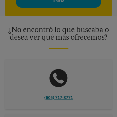
adaptados a sus intereses. Puede darse de baja en cualquier
momento. Para más información, consulte nuestra política de
privacidad. Los centros están bajo la titularidad y la gestión
independiente de franquiciados. Varias ofertas pueden estar
disponibles solo en algunos centros participantes. Para más
información, contacte al centro The UPS Store en su ciudad.
¿No encontró lo que buscaba o
desea ver qué más ofrecemos?
(605) 717-8771