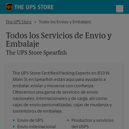
Skip to content
Return to Nav
Toggl
The UPS Store Spearfish
The UPS Store
Todos los Envíos y Embalajes
Todos los Servicios de Envío y
Embalaje
The UPS Store
Spearfish
The UPS Store Certified Packing Experts en 810 N
Main St en Spearfish están aquí para ayudarlo a
embalar, enviar y moverse con confianza.
Ofrecemos una gama de servicios de envío
nacionales, internacionales y de carga, así como
cajas de envío personalizadas, cajas de mudanza y
suministros de embalaje.
•
Envío de UPS
•
Productos y servicios
•
Envío internacional
del USPS