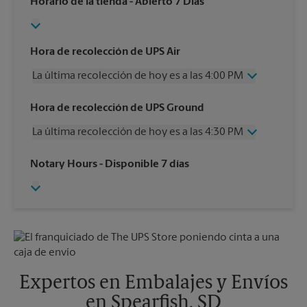
Horario de la tienda
- Abierto 7 Días
Hora de recolección de UPS Air
La última recolección de hoy es a las 4:00 PM
Miércoles
4:00 PM
Hora de recolección de UPS Ground
Jueves
4:00 PM
La última recolección de hoy es a las 4:30 PM
Viernes
4:00 PM
Sábado
10:30 AM
Miércoles
4:30 PM
Notary Hours
- Disponible 7 días
Domingo
Sin Recolección
Jueves
4:30 PM
Lunes
4:00 PM
Viernes
4:30 PM
Martes
4:00 PM
Sábado
Sin Recolección
Domingo
Sin Recolección
Lunes
4:30 PM
Martes
4:30 PM
Expertos en Embalajes y Envíos
en Spearfish, SD