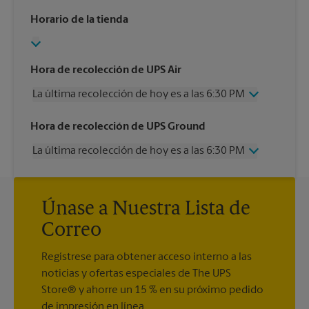
Horario de la tienda
Hora de recolección de UPS Air
La última recolección de hoy es a las 6:30 PM
Miércoles
6:30 PM
Hora de recolección de UPS Ground
Jueves
6:30 PM
La última recolección de hoy es a las 6:30 PM
Viernes
6:30 PM
Sábado
Sin Recolección
Miércoles
6:30 PM
Domingo
Sin Recolección
Jueves
6:30 PM
Lunes
6:30 PM
Únase a Nuestra Lista de
Viernes
6:30 PM
Martes
6:30 PM
Sábado
Sin Recolección
Correo
Domingo
Sin Recolección
Lunes
6:30 PM
Regístrese para obtener acceso interno a las
Martes
6:30 PM
noticias y ofertas especiales de The UPS
Store® y ahorre un 15 % en su próximo pedido
de impresión en línea.