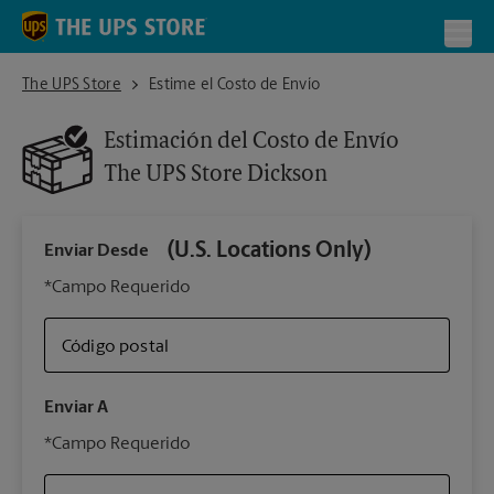
Skip to content
Return to Nav
Toggl
The UPS Store Dickson
The UPS Store
Estime el Costo de Envío
Estimación del Costo de Envío
The UPS Store
Dickson
(U.S. Locations Only)
Enviar Desde
Infor
*Campo Requerido
Código postal
Tipo 
Enviar A
Su 
*Campo Requerido
nues
The 