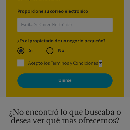
Proporcione su correo electrónico
¿Es el propietario de un negocio pequeño?
Sí
No
Acepto los Términos y Condiciones
Al registrarse, acepta recibir correos electrónicos de The UPS
Store con noticias, ofertas especiales, promociones y mensajes
adaptados a sus intereses. Puede darse de baja en cualquier
momento. Para más información, consulte nuestra política de
privacidad. Los centros están bajo la titularidad y la gestión
independiente de franquiciados. Varias ofertas pueden estar
disponibles solo en algunos centros participantes. Para más
información, contacte al centro The UPS Store en su ciudad.
¿No encontró lo que buscaba o
desea ver qué más ofrecemos?