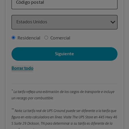
artí
Código postal
Country
Detal
*Cam
Address Type
Residencial
Comercial
Redon
enter
Siguiente
Pe
Borrar todo
Lon
*
La tarifa refleja una estimación de los cargos de transporte e incluye
An
un recargo por combustible.
**
Alt
Nota: La tarifa real de UPS Ground puede ser diferente a la tarifa que
figura en esta calculadora en línea.
Visite The UPS Store en 445 Hwy 46
S Suite 29 Dickson, TN para determinar si su tarifa es diferente de la