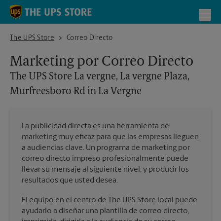
Skip to content
Return to Nav
Toggl
The UPS Store La vergne, La vergne Plaza, Murfreesboro Rd in La Ve
The UPS Store
Correo Directo
Marketing por Correo Directo
The UPS Store
La vergne, La vergne Plaza,
Murfreesboro Rd in La Vergne
La publicidad directa es una herramienta de
marketing muy eficaz para que las empresas lleguen
a audiencias clave. Un programa de marketing por
correo directo impreso profesionalmente puede
llevar su mensaje al siguiente nivel, y producir los
resultados que usted desea.
El equipo en el centro de The UPS Store local puede
ayudarlo a diseñar una plantilla de correo directo,