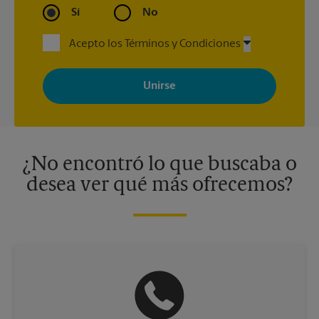
Sí
No
Acepto los Términos y Condiciones
Al registrarse, acepta recibir correos electrónicos de The UPS
Store con noticias, ofertas especiales, promociones y mensajes
adaptados a sus intereses. Puede darse de baja en cualquier
momento. Para más información, consulte nuestra política de
privacidad. Los centros están bajo la titularidad y la gestión
independiente de franquiciados. Varias ofertas pueden estar
disponibles solo en algunos centros participantes. Para más
información, contacte al centro The UPS Store en su ciudad.
¿No encontró lo que buscaba o
desea ver qué más ofrecemos?