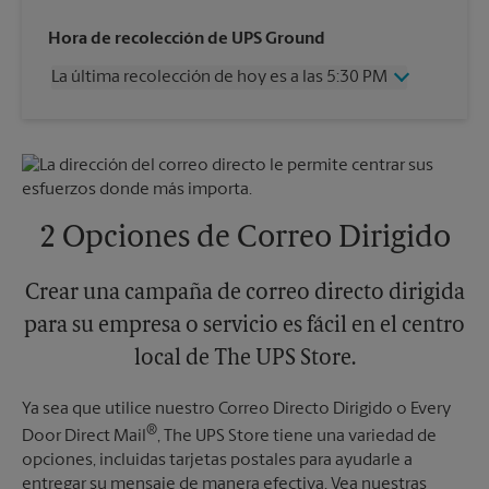
Miércoles
5:30 PM
Hora de recolección de UPS Ground
Jueves
5:30 PM
La última recolección de hoy es a las 5:30 PM
Viernes
5:30 PM
Sábado
4:00 PM
Miércoles
5:30 PM
Domingo
Sin Recolección
Jueves
5:30 PM
Lunes
5:30 PM
Viernes
5:30 PM
Martes
5:30 PM
Sábado
4:00 PM
Domingo
Sin Recolección
2 Opciones de Correo Dirigido
Lunes
5:30 PM
Martes
5:30 PM
Crear una campaña de correo directo dirigida
para su empresa o servicio es fácil en el centro
local de The UPS Store.
Ya sea que utilice nuestro Correo Directo Dirigido o Every
®
Door Direct Mail
, The UPS Store tiene una variedad de
opciones, incluidas tarjetas postales para ayudarle a
entregar su mensaje de manera efectiva. Vea nuestras