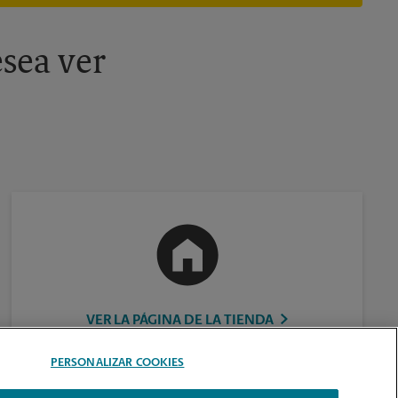
información, contacte al centro The UPS Store en su ciudad.
sea ver
VER LA PÁGINA DE LA TIENDA
PERSONALIZAR COOKIES