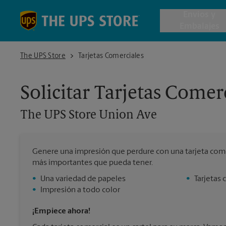
Skip to content
Return to Nav
Envios y
Embalajes
The UPS Store Union Ave
The UPS Store
Tarjetas Comerciales
Envío de 
Solicitar Tarjetas Comer
Cajas de 
The UPS Store
Union Ave
Servicios 
Genere una impresión que perdure con una tarjeta come
Envío Inte
más importantes que pueda tener.
•
Una variedad de papeles
•
Tarjetas 
•
Impresión a todo color
Todos los
¡Empiece ahora!