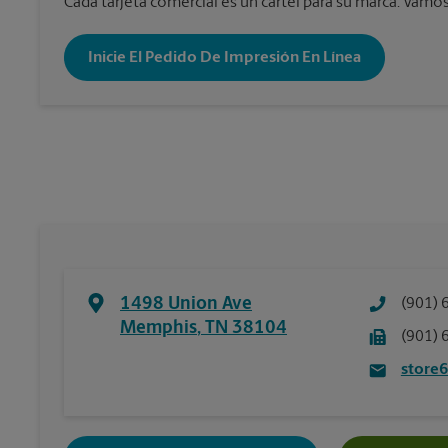
Cada tarjeta comercial es un cartel para su marca. Vamos 
Inicie El Pedido De Impresión En Línea
1498 Union Ave
(901) 
Memphis
,
TN
38104
(901) 
store