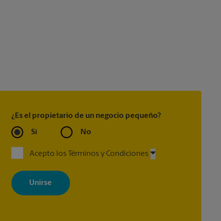
¿Es el propietario de un negocio pequeño?
Sí
No
Acepto los Términos y Condiciones
Al registrarse, acepta recibir correos electrónicos de The UPS Store
con noticias, ofertas especiales, promociones y mensajes
adaptados a sus intereses. Puede darse de baja en cualquier
momento. Para más información, consulte nuestra política de
privacidad. Los centros están bajo la titularidad y la gestión
independiente de franquiciados. Varias ofertas pueden estar
disponibles solo en algunos centros participantes. Para más