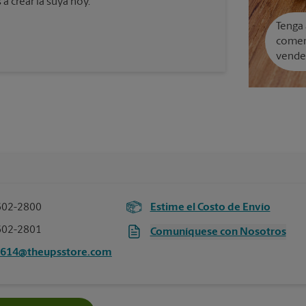
a crear la suya hoy.
Tenga 
comer
vende
602-2800
Estime el Costo de Envío
602-2801
Comuníquese con Nosotros
6614@theupsstore.com