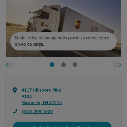
Envíe artículos tan grandes como su coche con el
envío de carga.
4117 Hillsboro Pike
#103
Nashville
,
TN
37215
(615) 298-1020