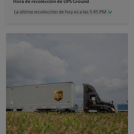
Miércoles
6:30 PM
Hora de recolección de UPS Ground
Jueves
6:30 PM
La última recolección de hoy es a las 5:45 PM
Viernes
6:30 PM
Sábado
3:30 PM
Miércoles
5:45 PM
Domingo
Sin Recolección
Jueves
5:45 PM
Lunes
6:30 PM
Viernes
5:45 PM
Martes
6:30 PM
Sábado
Sin Recolección
Domingo
Sin Recolección
Lunes
5:45 PM
Martes
5:45 PM