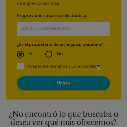
de impresión en línea.
Proporcione su correo electrónico
¿Es el propietario de un negocio pequeño?
Sí
No
Acepto los Términos y Condiciones
Al registrarse, acepta recibir correos electrónicos de The UPS
Store con noticias, ofertas especiales, promociones y mensajes
adaptados a sus intereses. Puede darse de baja en cualquier
momento. Para más información, consulte nuestra política de
privacidad. Los centros están bajo la titularidad y la gestión
independiente de franquiciados. Varias ofertas pueden estar
disponibles solo en algunos centros participantes. Para más
información, contacte al centro The UPS Store en su ciudad.
¿No encontró lo que buscaba o
desea ver qué más ofrecemos?