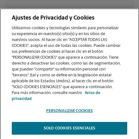
Ajustes de Privacidad y Cookies
Utilizamos cookies y tecnologías similares para personalizar
su experiencia en nuestro(s) sitio(s) y en los sitios de
nuestros socios. Al hacer clic en "ACCEPTAR TODAS LAS
COOKIES", acepta el uso de todas las cookies. Puede cambiar
sus preferencias de cookies al hacer clic en el botón
VER LA PÁGINA DE LA TIENDA
"PERSONALIZAR COOKIES" que aparece a continuación. Tiene
derecho a desactivar las cookies, como las de segmentación,
que pueden "compartir" su información personal con
"terceros" (tal y como se define en la lesgislación estatal
aplicable de los Estados Unidos), al hacer clic en el botón
"SOLO COOKIES ESENCIALES" que aparece a continuación.
Para más información, consulte nuestro
Aviso de
Copyright © 1994-
2026
.
privacidad
Como es un negocio de franquicias, cada centro The UPS Store está bajo la
PERSONALIZAR COOKIES
titularidad y la gestión independiente de franquiciados. The UPS Store Inc.,
como franquiciador, no le ofrece formación notarial al dueño de la franquicia
o a sus empleados. Cada dueño de franquicia determina la capacitación y los
requisitos para obtener la condición notarial de The UPS Store, y estos
SOLO COOKIES ESENCIALES
requisitos deben basarse en las leyes del estado en donde operan.
The UPS Store
|
Aviso de Privacidad
|
Términos de Uso del Sitio Web
|