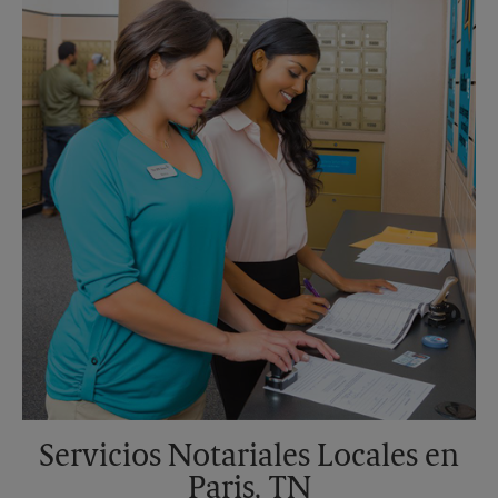
Sábado
Sin Recolección
Domingo
Sin Recolección
Lunes
5:30 PM
Martes
5:30 PM
Servicios Notariales Locales en
Paris, TN