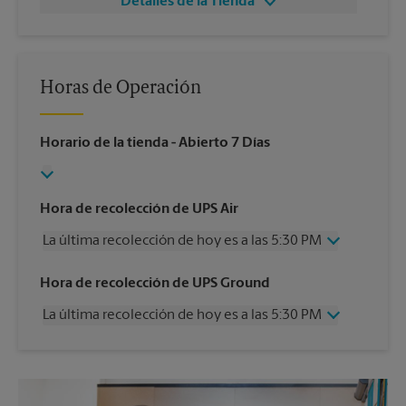
Detalles de la Tienda
Horas de Operación
Horario de la tienda
- Abierto 7 Días
Hora de recolección de UPS Air
La última recolección de hoy es a las 5:30 PM
Miércoles
5:30 PM
Hora de recolección de UPS Ground
Jueves
5:30 PM
La última recolección de hoy es a las 5:30 PM
Viernes
5:30 PM
Sábado
Sin Recolección
Miércoles
5:30 PM
Domingo
Sin Recolección
Jueves
5:30 PM
Lunes
5:30 PM
Viernes
5:30 PM
Martes
5:30 PM