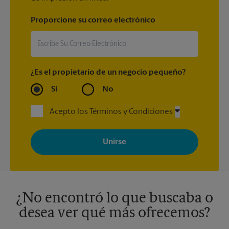
Proporcione su correo electrónico
¿Es el propietario de un negocio pequeño?
Sí
No
Acepto los Términos y Condiciones
Al registrarse, acepta recibir correos electrónicos de The UPS
Store con noticias, ofertas especiales, promociones y mensajes
adaptados a sus intereses. Puede darse de baja en cualquier
momento. Para más información, consulte nuestra política de
privacidad. Los centros están bajo la titularidad y la gestión
independiente de franquiciados. Varias ofertas pueden estar
disponibles solo en algunos centros participantes. Para más
información, contacte al centro The UPS Store en su ciudad.
¿No encontró lo que buscaba o
desea ver qué más ofrecemos?