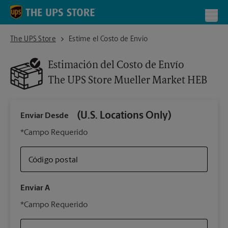
Skip to content
Return to Nav
Toggl
The UPS Store Mueller Market HEB
The UPS Store
Estime el Costo de Envío
Estimación del Costo de Envío
The UPS Store
Mueller Market HEB
(U.S. Locations Only)
Enviar Desde
Infor
*Campo Requerido
Código postal
Tipo 
Enviar A
Su 
*Campo Requerido
nues
The 