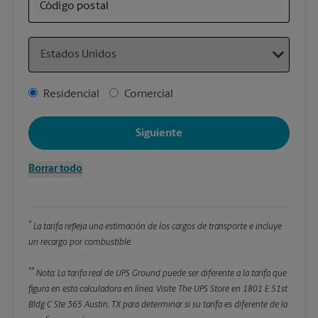
envi
Código postal
Country
Detal
*Cam
Address Type
Residencial
Comercial
Redon
enter
Siguiente
Pe
Borrar todo
Lon
*
La tarifa refleja una estimación de los cargos de transporte e incluye
An
un recargo por combustible.
**
Alt
Nota: La tarifa real de UPS Ground puede ser diferente a la tarifa que
figura en esta calculadora en línea.
Visite The UPS Store en 1801 E 51st
Bldg C Ste 365 Austin, TX para determinar si su tarifa es diferente de la