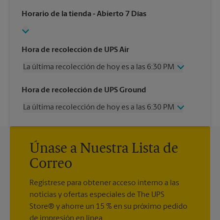
Horario de la tienda
- Abierto 7 Días
Hora de recolección de UPS Air
La última recolección de hoy es a las 6:30 PM
Miércoles
6:30 PM
Hora de recolección de UPS Ground
Jueves
6:30 PM
La última recolección de hoy es a las 6:30 PM
Viernes
6:30 PM
Sábado
3:00 PM
Miércoles
6:30 PM
Domingo
Sin Recolección
Jueves
6:30 PM
Lunes
6:30 PM
Únase a Nuestra Lista de
Viernes
6:30 PM
Martes
6:30 PM
Sábado
3:00 PM
Correo
Domingo
Sin Recolección
Lunes
6:30 PM
Regístrese para obtener acceso interno a las
Martes
6:30 PM
noticias y ofertas especiales de The UPS
Store® y ahorre un 15 % en su próximo pedido
de impresión en línea.