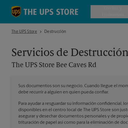
Skip to content
Return to Nav
Envios y
Embalajes
The UPS Store Bee Caves Rd
The UPS Store
Destrucción
Envío de 
Servicios de Destrucció
Cajas de 
The UPS Store
Bee Caves Rd
Servicios 
Sus documentos son su negocio. Cuando llegue el mome
Envío Inte
debe recurrir a alguien en quien pueda confiar.
Para ayudar a resguardar su información confidencial, los
disponibles en el centro local de The UPS Store son just
Todos los
asegurar y desechar documentos personales y de propie
trituración de papel así como para la eliminación de d