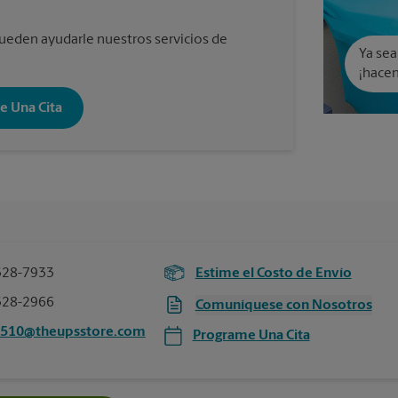
eden ayudarle nuestros servicios de
Ya sea
¡hacem
e Una Cita
328-7933
Estime el Costo de Envío
328-2966
Comuníquese con Nosotros
2510@theupsstore.com
Programe Una Cita