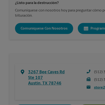
¿Listo para la destrucción?
Comuníquese con nosotros hoy para preguntar cómo pu
trituración.
Comuníquese Con Nosotros
Program
3267 Bee Caves Rd
(512) 
Ste 107
(512) 
Austin
,
TX
78746
store