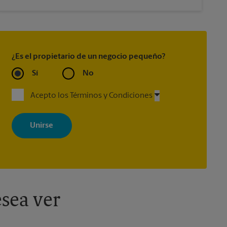
¿Es el propietario de un negocio pequeño?
Sí
No
Acepto los Términos y Condiciones
Al registrarse, acepta recibir correos electrónicos de The UPS Store
con noticias, ofertas especiales, promociones y mensajes
adaptados a sus intereses. Puede darse de baja en cualquier
momento. Para más información, consulte nuestra política de
privacidad. Los centros están bajo la titularidad y la gestión
independiente de franquiciados. Varias ofertas pueden estar
disponibles solo en algunos centros participantes. Para más
información, contacte al centro The UPS Store en su ciudad.
sea ver