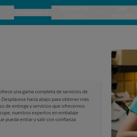
Buzones de
Más
Impresión
Correo
Servicios
UPS
Copias y Documentos
Envío de Carga
Servicios de Buzón
Planos
Notar
Embalaje y Envío
Materiales de Marketing
Cajas y Suministros de Mudanza
Papeler
Destru
Correo Directo
Postales
Estime el Costo de Envío
Pancart
Fotos 
Folletos
Impr
ofrece una gama completa de servicios de
Tarjetas Postales
rnacional
Garantía de Embalaje y Envío
. Desplácese hacia abajo para obtener más
Impr
so de entrega y servicios que ofrecemos.
Tarjetas Comerciales
cupe, nuestros expertos en embalaje
Impr
e pueda entrar y salir con confianza.
 Servicios de Envío y Embalaje
Todos los Servicios de Impresión