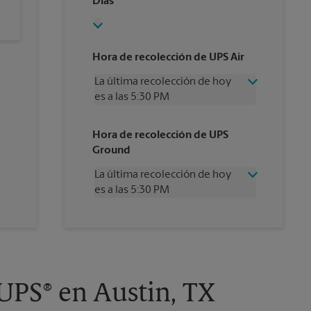
Días
Hora de recolección de UPS Air
La última recolección de hoy
es a las 5:30 PM
Miércoles
5:30 PM
Hora de recolección de UPS
Jueves
5:30 PM
Ground
Viernes
5:30 PM
Sábado
3:00 PM
La última recolección de hoy
Domingo
Sin Recolección
es a las 5:30 PM
Lunes
5:30 PM
Martes
5:30 PM
Miércoles
5:30 PM
Jueves
5:30 PM
Viernes
5:30 PM
Sábado
3:00 PM
Domingo
Sin Recolección
UPS® en Austin, TX
Lunes
5:30 PM