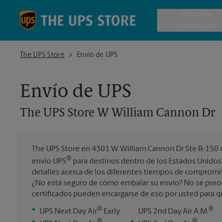
Skip to content
Return to Nav
Envios y
Embalajes
The UPS Store W William Cannon Dr
The UPS Store
Envío de UPS
Envío de 
Envío de UPS
Cajas de 
The UPS Store
W William Cannon Dr
Servicios 
The UPS Store en 4301 W William Cannon Dr Ste B-150 
Envío Inte
®
envío UPS
para destinos dentro de los Estados Unidos
detalles acerca de los diferentes tiempos de compromi
¿No está seguro de cómo embalar su envío? No se preo
certificados pueden encargarse de eso por usted para qu
Todos los
®
®
•
UPS Next Day Air
Early
UPS 2nd Day Air A.M.
®
®