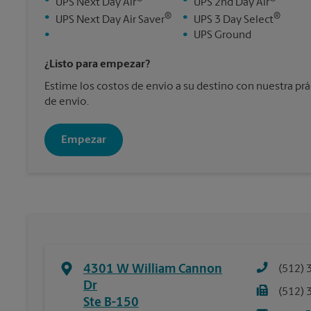
•
•
UPS Next Day Air
UPS 2nd Day Air
®
®
•
•
UPS Next Day Air Saver
UPS 3 Day Select
•
•
UPS Ground
¿Listo para empezar?
Estime los costos de envío a su destino con nuestra pr
de envío.
Empezar
4301 W William Cannon
(512) 
Dr
(512) 
Ste B-150