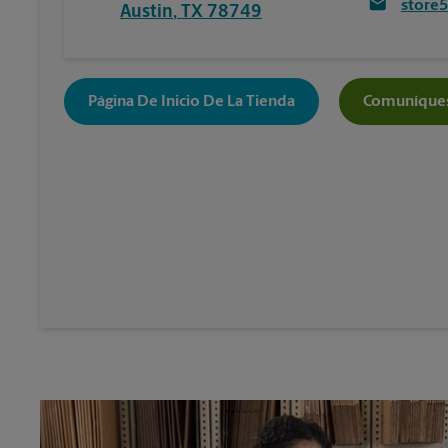
store
Austin
,
TX
78749
Página De Inicio De La Tienda
Comuníques