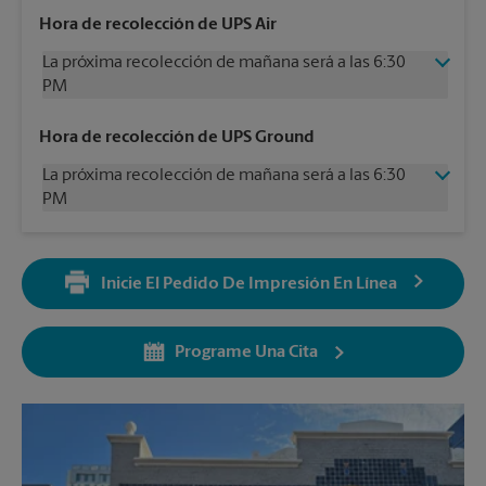
Hora de recolección de UPS Air
La próxima recolección de mañana será a las 6:30
PM
Domingo
Sin Recolección
Hora de recolección de UPS Ground
Lunes
6:30 PM
La próxima recolección de mañana será a las 6:30
Martes
6:30 PM
PM
Miércoles
6:30 PM
Jueves
6:30 PM
Domingo
Sin Recolección
Viernes
6:30 PM
Lunes
6:30 PM
Sábado
2:30 PM
Inicie El Pedido De Impresión En Línea
Martes
6:30 PM
Miércoles
6:30 PM
Jueves
6:30 PM
Programe Una Cita
Viernes
6:30 PM
Sábado
Sin Recolección