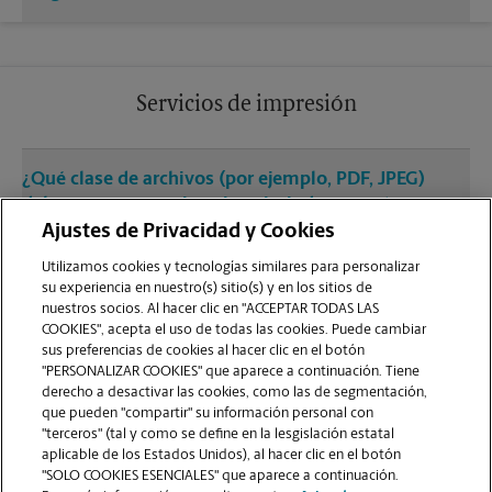
Servicios de impresión
¿Qué clase de archivos (por ejemplo, PDF, JPEG)
debo usar para enviar a imprimir documentos en
la sucursal de Austin?
Ajustes de Privacidad y Cookies
Utilizamos cookies y tecnologías similares para personalizar
su experiencia en nuestro(s) sitio(s) y en los sitios de
¿Puedo terminar un trabajo de impresión
nuestros socios. Al hacer clic en "ACCEPTAR TODAS LAS
(laminado, encuadernado o engrapado) en la
COOKIES", acepta el uso de todas las cookies. Puede cambiar
sucursal ubicada en 512 W Martin Luther King Jr
sus preferencias de cookies al hacer clic en el botón
Blvd?
"PERSONALIZAR COOKIES" que aparece a continuación. Tiene
derecho a desactivar las cookies, como las de segmentación,
que pueden "compartir" su información personal con
¿La sucursal de Austin ofrece servicios de
"terceros" (tal y como se define en la lesgislación estatal
impresión de gran formato como pancartas,
aplicable de los Estados Unidos), al hacer clic en el botón
"SOLO COOKIES ESENCIALES" que aparece a continuación.
carteles o planos?