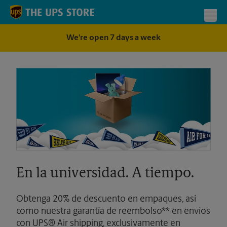
Skip to content
Return to Nav
Toggl
We're open 7 days a week
En la universidad. A tiempo.
Obtenga 20% de descuento en empaques, así
como nuestra garantía de reembolso** en envíos
con UPS® Air shipping, exclusivamente en