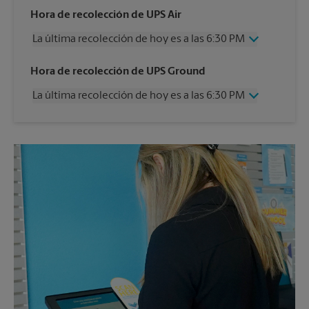
Hora de recolección de UPS Air
La última recolección de hoy es a las 6:30 PM
Miércoles
6:30 PM
Hora de recolección de UPS Ground
Jueves
6:30 PM
La última recolección de hoy es a las 6:30 PM
Viernes
6:30 PM
Sábado
2:30 PM
Miércoles
6:30 PM
Domingo
Sin Recolección
Jueves
6:30 PM
Lunes
6:30 PM
Viernes
6:30 PM
Martes
6:30 PM
Sábado
Sin Recolección
Domingo
Sin Recolección
Lunes
6:30 PM
Martes
6:30 PM