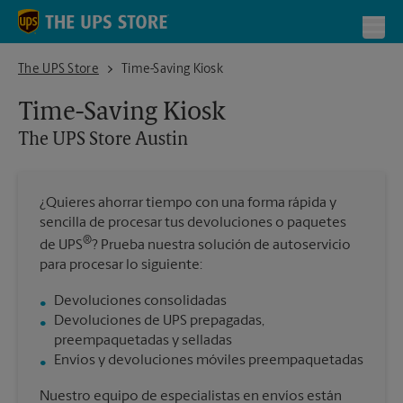
Skip to content
Return to Nav
Toggl
The UPS Store Austin
The UPS Store
Time-Saving Kiosk
Time-Saving Kiosk
The UPS Store
Austin
¿Quieres ahorrar tiempo con una forma rápida y
sencilla de procesar tus devoluciones o paquetes
®
de UPS
? Prueba nuestra solución de autoservicio
para procesar lo siguiente:
Devoluciones consolidadas
Devoluciones de UPS prepagadas,
preempaquetadas y selladas
Envíos y devoluciones móviles preempaquetadas
Nuestro equipo de especialistas en envíos están