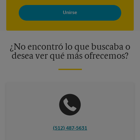
Al registrarse, acepta recibir correos electrónicos de The UPS
Store con noticias, ofertas especiales, promociones y mensajes
adaptados a sus intereses. Puede darse de baja en cualquier
momento. Para más información, consulte nuestra política de
privacidad. Los centros están bajo la titularidad y la gestión
independiente de franquiciados. Varias ofertas pueden estar
disponibles solo en algunos centros participantes. Para más
información, contacte al centro The UPS Store en su ciudad.
¿No encontró lo que buscaba o
desea ver qué más ofrecemos?
(512) 487-5631