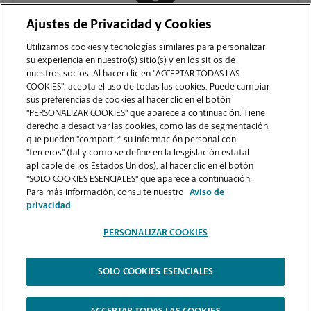
Ajustes de Privacidad y Cookies
COMUNÍQUESE CON NOSOTROS
Utilizamos cookies y tecnologías similares para personalizar
su experiencia en nuestro(s) sitio(s) y en los sitios de
nuestros socios. Al hacer clic en "ACCEPTAR TODAS LAS
COOKIES", acepta el uso de todas las cookies. Puede cambiar
sus preferencias de cookies al hacer clic en el botón
"PERSONALIZAR COOKIES" que aparece a continuación. Tiene
derecho a desactivar las cookies, como las de segmentación,
que pueden "compartir" su información personal con
"terceros" (tal y como se define en la lesgislación estatal
aplicable de los Estados Unidos), al hacer clic en el botón
"SOLO COOKIES ESENCIALES" que aparece a continuación.
VER LA PÁGINA DE LA TIENDA
Para más información, consulte nuestro
Aviso de
privacidad
PERSONALIZAR COOKIES
SOLO COOKIES ESENCIALES
Copyright © 1994-
2026
.
The UPS Store
|
Aviso de Privacidad
|
Términos de Uso del Sitio Web
|
Contraste Alto