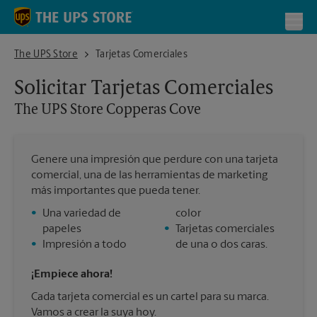
Skip to content
Return to Nav
Toggl
The UPS Store Copperas Cove
The UPS Store
Tarjetas Comerciales
Solicitar Tarjetas Comerciales
The UPS Store
Copperas Cove
Genere una impresión que perdure con una tarjeta
comercial, una de las herramientas de marketing
más importantes que pueda tener.
•
Una variedad de
color
papeles
•
Tarjetas comerciales
•
Impresión a todo
de una o dos caras.
¡Empiece ahora!
Cada tarjeta comercial es un cartel para su marca.
Vamos a crear la suya hoy.