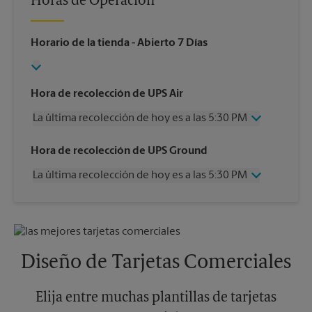
Horas de Operación
Horario de la tienda
- Abierto 7 Días
Hora de recolección de UPS Air
La última recolección de hoy es a las 5:30 PM
Miércoles
5:30 PM
Hora de recolección de UPS Ground
Jueves
5:30 PM
La última recolección de hoy es a las 5:30 PM
Viernes
5:30 PM
Sábado
12:00 PM
Miércoles
5:30 PM
Domingo
Sin Recolección
Jueves
5:30 PM
Lunes
5:30 PM
Viernes
5:30 PM
Martes
5:30 PM
Sábado
Sin Recolección
Diseño de Tarjetas Comerciales
Domingo
Sin Recolección
Lunes
5:30 PM
Martes
Elija entre muchas plantillas de tarjetas
5:30 PM