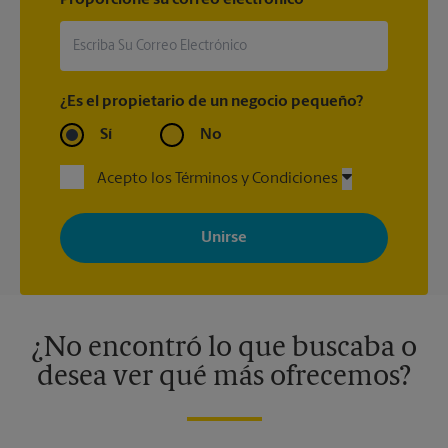
Proporcione su correo electrónico
¿Es el propietario de un negocio pequeño?
Sí
No
Acepto los Términos y Condiciones
Al registrarse, acepta recibir correos electrónicos de The UPS
Store con noticias, ofertas especiales, promociones y mensajes
adaptados a sus intereses. Puede darse de baja en cualquier
momento. Para más información, consulte nuestra política de
privacidad. Los centros están bajo la titularidad y la gestión
independiente de franquiciados. Varias ofertas pueden estar
disponibles solo en algunos centros participantes. Para más
información, contacte al centro The UPS Store en su ciudad.
¿No encontró lo que buscaba o
desea ver qué más ofrecemos?