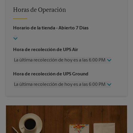
Horas de Operación
Horario de la tienda
- Abierto 7 Días
Hora de recolección de UPS Air
La última recolección de hoy es a las 6:00 PM
Miércoles
6:00 PM
Hora de recolección de UPS Ground
Jueves
6:00 PM
La última recolección de hoy es a las 6:00 PM
Viernes
6:00 PM
Sábado
12:00 PM
Miércoles
6:00 PM
Domingo
Sin Recolección
Jueves
6:00 PM
Lunes
6:00 PM
Viernes
6:00 PM
Martes
6:00 PM
Sábado
12:00 PM
Domingo
Sin Recolección
Lunes
6:00 PM