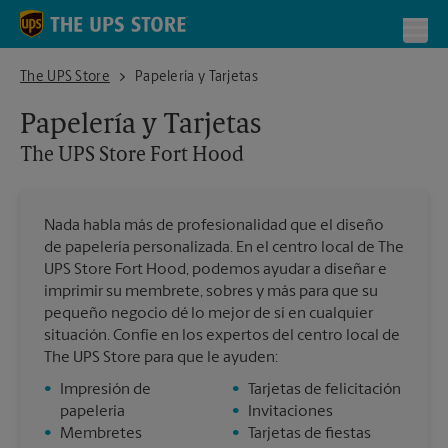
Skip to content
Return to Nav
Toggl
The UPS Store Fort Hood
The UPS Store
Papelería y Tarjetas
Papelería y Tarjetas
The UPS Store
Fort Hood
Nada habla más de profesionalidad que el diseño
de papelería personalizada. En el centro local de The
UPS Store Fort Hood, podemos ayudar a diseñar e
imprimir su membrete, sobres y más para que su
pequeño negocio dé lo mejor de sí en cualquier
situación. Confíe en los expertos del centro local de
The UPS Store para que le ayuden:
•
Impresión de
•
Tarjetas de felicitación
papelería
•
Invitaciones
•
Membretes
•
Tarjetas de fiestas