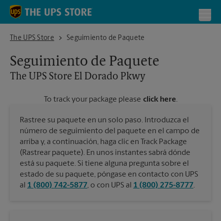
Skip to content
Return to Nav
Toggl
The UPS Store El Dorado Pkwy
The UPS Store
Seguimiento de Paquete
Seguimiento de Paquete
The UPS Store
El Dorado Pkwy
To track your package please
click here
.
Rastree su paquete en un solo paso. Introduzca el
número de seguimiento del paquete en el campo de
arriba y, a continuación, haga clic en Track Package
(Rastrear paquete). En unos instantes sabrá dónde
está su paquete. Si tiene alguna pregunta sobre el
estado de su paquete, póngase en contacto con UPS
al
1 (800) 742-5877
, o con UPS al
1 (800) 275-8777
.