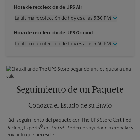
Hora de recolección de UPS Air
La última recolección de hoy es a las 5:30 PM
Miércoles
5:30 PM
Hora de recolección de UPS Ground
Jueves
5:30 PM
La última recolección de hoy es a las 5:30 PM
Viernes
5:30 PM
Sábado
3:00 PM
Miércoles
5:30 PM
Domingo
Sin Recolección
Jueves
5:30 PM
Lunes
5:30 PM
Viernes
5:30 PM
Martes
5:30 PM
Sábado
Sin Recolección
Domingo
Sin Recolección
Seguimiento de un Paquete
Lunes
5:30 PM
Martes
5:30 PM
Conozca el Estado de su Envío
Fácil seguimiento del paquete con The UPS Store Certified
®
Packing Experts
en 75033. Podemos ayudarlo a embalar y
enviar lo que necesite.