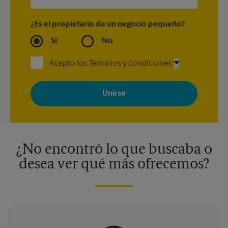
¿Es el propietario de un negocio pequeño?
Sí
No
Acepto los Términos y Condiciones
Al registrarse, acepta recibir correos electrónicos de The UPS
Store con noticias, ofertas especiales, promociones y mensajes
adaptados a sus intereses. Puede darse de baja en cualquier
momento. Para más información, consulte nuestra política de
privacidad. Los centros están bajo la titularidad y la gestión
independiente de franquiciados. Varias ofertas pueden estar
disponibles solo en algunos centros participantes. Para más
información, contacte al centro The UPS Store en su ciudad.
¿No encontró lo que buscaba o
desea ver qué más ofrecemos?