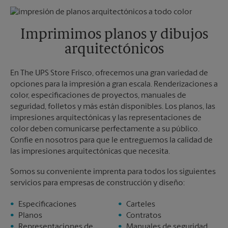
Jueves
6:00 PM
Lunes
6:00 PM
Viernes
6:00 PM
Martes
6:00 PM
Sábado
Sin Recolección
Imprimimos planos y dibujos
Domingo
Sin Recolección
arquitectónicos
Lunes
6:00 PM
Martes
6:00 PM
En The UPS Store Frisco, ofrecemos una gran variedad de
opciones para la impresión a gran escala. Renderizaciones a
color, especificaciones de proyectos, manuales de
seguridad, folletos y más están disponibles. Los planos, las
impresiones arquitectónicas y las representaciones de
color deben comunicarse perfectamente a su público.
Confíe en nosotros para que le entreguemos la calidad de
las impresiones arquitectónicas que necesita.
Somos su conveniente imprenta para todos los siguientes
servicios para empresas de construcción y diseño:
Especificaciones
Carteles
Planos
Contratos
Representaciones de
Manuales de seguridad