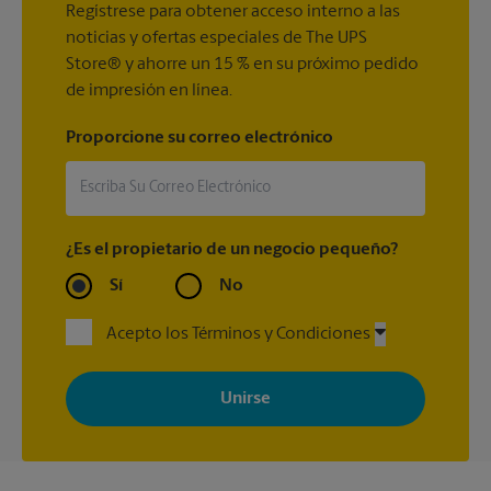
Regístrese para obtener acceso interno a las
noticias y ofertas especiales de The UPS
Store® y ahorre un 15 % en su próximo pedido
de impresión en línea.
Proporcione su correo electrónico
¿Es el propietario de un negocio pequeño?
Sí
No
Acepto los Términos y Condiciones
Al registrarse, acepta recibir correos electrónicos de The UPS
Store con noticias, ofertas especiales, promociones y mensajes
adaptados a sus intereses. Puede darse de baja en cualquier
momento. Para más información, consulte nuestra política de
privacidad. Los centros están bajo la titularidad y la gestión
independiente de franquiciados. Varias ofertas pueden estar
disponibles solo en algunos centros participantes. Para más