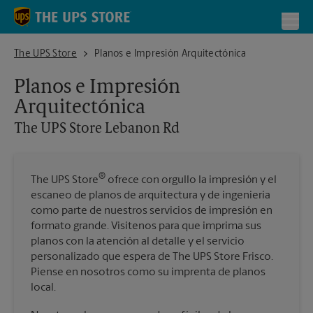
Skip to content
Return to Nav
Toggl
The UPS Store Lebanon Rd
The UPS Store
Planos e Impresión Arquitectónica
Planos e Impresión
Arquitectónica
The UPS Store
Lebanon Rd
®
The UPS Store
ofrece con orgullo la impresión y el
escaneo de planos de arquitectura y de ingeniería
como parte de nuestros servicios de impresión en
formato grande. Visítenos para que imprima sus
planos con la atención al detalle y el servicio
personalizado que espera de The UPS Store Frisco.
Piense en nosotros como su imprenta de planos
local.