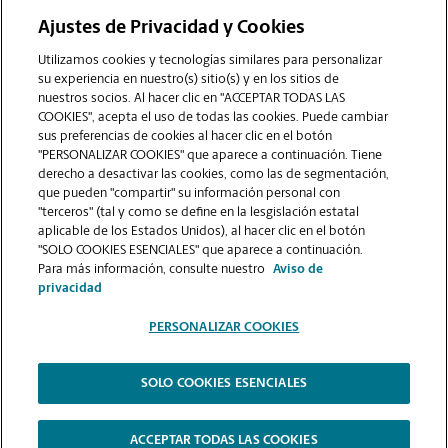
Ajustes de Privacidad y Cookies
COMUNÍQUESE CON NOSOTROS
Utilizamos cookies y tecnologías similares para personalizar
su experiencia en nuestro(s) sitio(s) y en los sitios de
nuestros socios. Al hacer clic en "ACCEPTAR TODAS LAS
COOKIES", acepta el uso de todas las cookies. Puede cambiar
sus preferencias de cookies al hacer clic en el botón
"PERSONALIZAR COOKIES" que aparece a continuación. Tiene
derecho a desactivar las cookies, como las de segmentación,
que pueden "compartir" su información personal con
"terceros" (tal y como se define en la lesgislación estatal
aplicable de los Estados Unidos), al hacer clic en el botón
"SOLO COOKIES ESENCIALES" que aparece a continuación.
VER LA PÁGINA DE LA TIENDA
Para más información, consulte nuestro
Aviso de
privacidad
PERSONALIZAR COOKIES
SOLO COOKIES ESENCIALES
Copyright © 1994-
2026
.
The UPS Store
|
Aviso de Privacidad
|
Términos de Uso del Sitio Web
|
Contraste Alto
ACCEPTAR TODAS LAS COOKIES