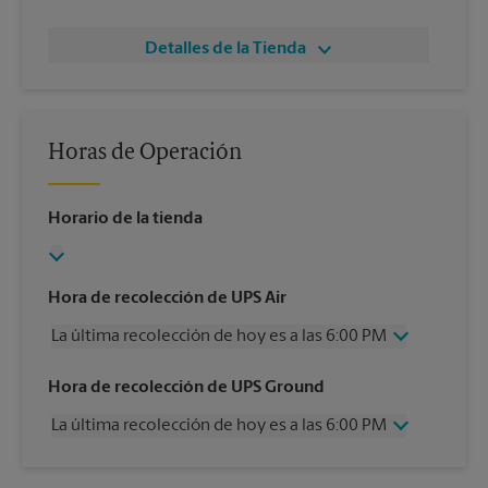
Detalles de la Tienda
Horas de Operación
Horario de la tienda
Hora de recolección de UPS Air
La última recolección de hoy es a las 6:00 PM
Miércoles
6:00 PM
Hora de recolección de UPS Ground
Jueves
6:00 PM
La última recolección de hoy es a las 6:00 PM
Viernes
6:00 PM
Sábado
3:00 PM
Miércoles
6:00 PM
Domingo
Sin Recolección