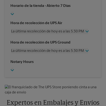
Horario de la tienda
- Abierto 7 Días
Hora de recolección de UPS Air
La última recolección de hoy es a las 5:30 PM
Miércoles
5:30 PM
Hora de recolección de UPS Ground
Jueves
5:30 PM
La última recolección de hoy es a las 5:30 PM
Viernes
5:30 PM
Sábado
12:00 PM
Miércoles
5:30 PM
Notary Hours
Domingo
Sin Recolección
Jueves
5:30 PM
Lunes
5:30 PM
Viernes
5:30 PM
Martes
5:30 PM
Sábado
Sin Recolección
Domingo
Sin Recolección
Lunes
5:30 PM
Martes
5:30 PM
Expertos en Embalajes y Envíos