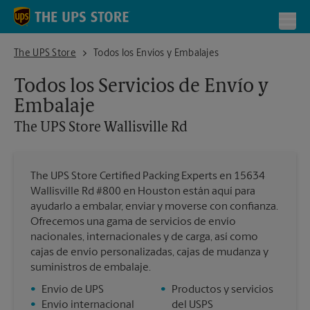
Skip to content
Return to Nav
Toggl
The UPS Store Wallisville Rd
The UPS Store
Todos los Envíos y Embalajes
Todos los Servicios de Envío y
Embalaje
The UPS Store
Wallisville Rd
The UPS Store Certified Packing Experts en 15634
Wallisville Rd #800 en Houston están aquí para
ayudarlo a embalar, enviar y moverse con confianza.
Ofrecemos una gama de servicios de envío
nacionales, internacionales y de carga, así como
cajas de envío personalizadas, cajas de mudanza y
suministros de embalaje.
•
Envío de UPS
•
Productos y servicios
•
Envío internacional
del USPS