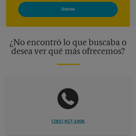
Al registrarse, acepta recibir correos electrónicos de The UPS
Store con noticias, ofertas especiales, promociones y mensajes
adaptados a sus intereses. Puede darse de baja en cualquier
momento. Para más información, consulte nuestra política de
privacidad. Los centros están bajo la titularidad y la gestión
independiente de franquiciados. Varias ofertas pueden estar
disponibles solo en algunos centros participantes. Para más
información, contacte al centro The UPS Store en su ciudad.
¿No encontró lo que buscaba o
desea ver qué más ofrecemos?
(281) 457-1006