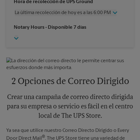
Miércoles
6:00 PM
Hora de recolección de UPS Ground
Jueves
6:00 PM
La última recolección de hoy es a las 6:00 PM
Viernes
6:00 PM
Sábado
12:00 PM
Miércoles
6:00 PM
Notary Hours
- Disponible 7 días
Domingo
Sin Recolección
Jueves
6:00 PM
Lunes
6:00 PM
Viernes
6:00 PM
Martes
6:00 PM
Sábado
12:00 PM
Domingo
Sin Recolección
Lunes
6:00 PM
Martes
6:00 PM
2 Opciones de Correo Dirigido
Crear una campaña de correo directo dirigida
para su empresa o servicio es fácil en el centro
local de The UPS Store.
Ya sea que utilice nuestro Correo Directo Dirigido o Every
®
Door Direct Mail
, The UPS Store tiene una variedad de