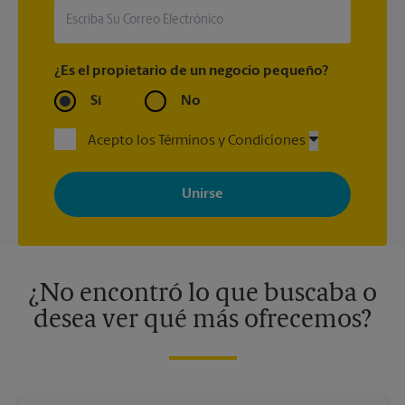
¿Es el propietario de un negocio pequeño?
Sí
No
Acepto los Términos y Condiciones
Al registrarse, acepta recibir correos electrónicos de The UPS
Store con noticias, ofertas especiales, promociones y mensajes
adaptados a sus intereses. Puede darse de baja en cualquier
momento. Para más información, consulte nuestra política de
privacidad. Los centros están bajo la titularidad y la gestión
independiente de franquiciados. Varias ofertas pueden estar
disponibles solo en algunos centros participantes. Para más
información, contacte al centro The UPS Store en su ciudad.
¿No encontró lo que buscaba o
desea ver qué más ofrecemos?