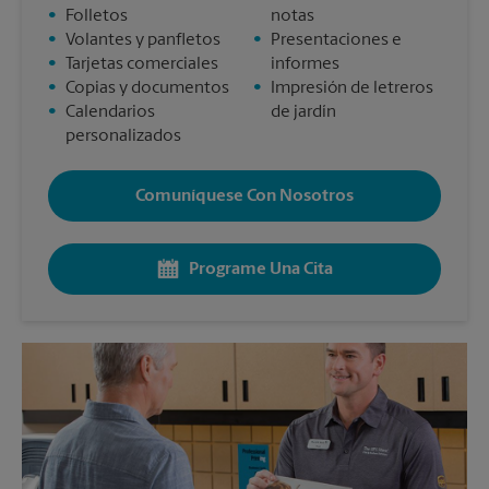
•
Folletos
notas
•
Volantes y panfletos
•
Presentaciones e
•
Tarjetas comerciales
informes
•
Copias y documentos
•
Impresión de letreros
•
Calendarios
de jardín
personalizados
Comuníquese Con Nosotros
Programe Una Cita