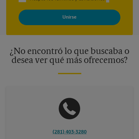
Al registrarse, acepta recibir correos electrónicos de The UPS
Store con noticias, ofertas especiales, promociones y mensajes
adaptados a sus intereses. Puede darse de baja en cualquier
momento. Para más información, consulte nuestra política de
privacidad. Los centros están bajo la titularidad y la gestión
independiente de franquiciados. Varias ofertas pueden estar
disponibles solo en algunos centros participantes. Para más
información, contacte al centro The UPS Store en su ciudad.
¿No encontró lo que buscaba o
desea ver qué más ofrecemos?
(281) 403-3280