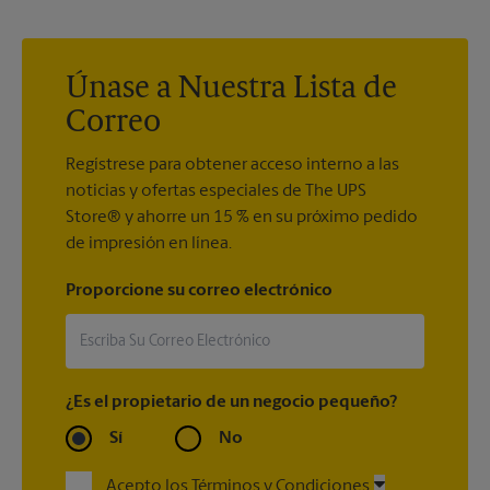
necesite o enviárselo a usted.
rápido y fácil para un trabajo de impresión y un plazo
aproximado de finalización.
Únase a Nuestra Lista de
Correo
Regístrese para obtener acceso interno a las
noticias y ofertas especiales de The UPS
Store® y ahorre un 15 % en su próximo pedido
de impresión en línea.
Proporcione su correo electrónico
¿Es el propietario de un negocio pequeño?
Sí
No
Acepto los Términos y Condiciones