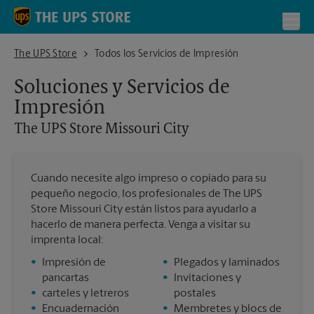
Skip to content
Return to Nav
Toggl
The UPS Store Missouri City
The UPS Store
Todos los Servicios de Impresión
Soluciones y Servicios de
Impresión
The UPS Store
Missouri City
Cuando necesite algo impreso o copiado para su
pequeño negocio, los profesionales de The UPS
Store Missouri City están listos para ayudarlo a
hacerlo de manera perfecta. Venga a visitar su
imprenta local:
•
Impresión de
•
Plegados y laminados
pancartas
•
Invitaciones y
•
carteles y letreros
postales
•
Encuadernación
•
Membretes y blocs de