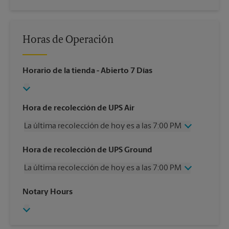
Horas de Operación
Horario de la tienda
- Abierto 7 Días
Hora de recolección de UPS Air
La última recolección de hoy es a las 7:00 PM
Miércoles
7:00 PM
Hora de recolección de UPS Ground
Jueves
7:00 PM
La última recolección de hoy es a las 7:00 PM
Viernes
7:00 PM
Sábado
4:00 PM
Miércoles
7:00 PM
Notary Hours
Domingo
Sin Recolección
Jueves
7:00 PM
Lunes
7:00 PM
Viernes
7:00 PM
Martes
7:00 PM
Sábado
4:00 PM