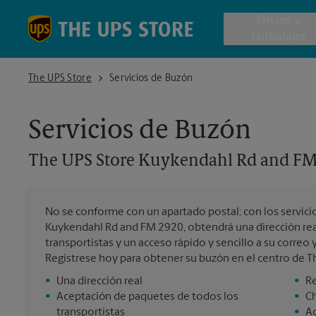
Skip to content
Return to Nav
Envios y
Embalajes
The UPS Store Kuykendahl Rd and FM 2920
The UPS Store
Servicios de Buzón
Envío de 
Servicios de Buzón
Cajas de 
The UPS Store
Kuykendahl Rd and FM
Servicios 
No se conforme con un apartado postal; con los servici
Envío Inte
Kuykendahl Rd and FM 2920, obtendrá una dirección real
transportistas y un acceso rápido y sencillo a su correo
Regístrese hoy para obtener su buzón en el centro de 
•
Una dirección real
•
Re
Todos los
•
Aceptación de paquetes de todos los
•
C
transportistas
•
Ac