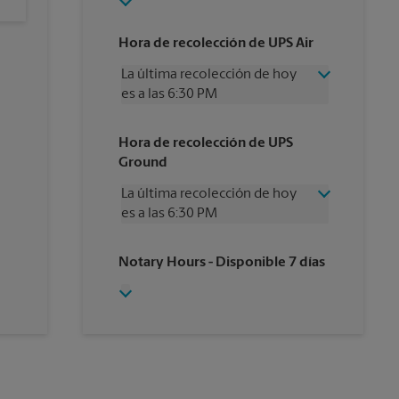
Hora de recolección de UPS Air
La última recolección de hoy
es a las 6:30 PM
Viernes
6:30 PM
Hora de recolección de UPS
Sábado
3:00 PM
Ground
Domingo
Sin Recolección
Lunes
6:30 PM
La última recolección de hoy
Martes
6:30 PM
es a las 6:30 PM
Miércoles
6:30 PM
Jueves
6:30 PM
Viernes
6:30 PM
Notary Hours
- Disponible 7 días
Sábado
Sin Recolección
Domingo
Sin Recolección
Lunes
6:30 PM
Martes
6:30 PM
Miércoles
6:30 PM
Jueves
6:30 PM