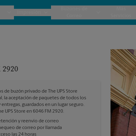
Buzones de
Más
Impresión
Correo
Servicios
UPS
Copias y Documentos
Envío de Carga
Servicios de Buzón
Planos
Notar
Embalaje y Envío
Materiales de Marketing
Cajas y Suministros de Mudanza
Papeler
Destru
 2920
Correo Directo
Postales
Estime el Costo de Envío
Pancart
Folletos
Impr
os de buzón privado de The UPS Store
Tarjetas Postales
rnacional
Garantía de Embalaje y Envío
, la aceptación de paquetes de todos los
Impr
 y entregas, guardados en un lugar seguro.
Tarjetas Comerciales
The UPS Store en 6046 FM 2920.
Impr
tención y reenvío de correo
 Servicios de Envío y Embalaje
hequeo de correo por llamada
Todos los Servicios de Impresión
ceso las 24 horas