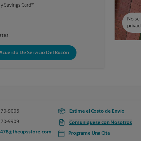
y Savings Card™
No se 
privad
etes.
 Acuerdo De Servicio Del Buzón
370-9006
Estime el Costo de Envío
370-9909
Comuníquese con Nosotros
4478@theupsstore.com
Programe Una Cita