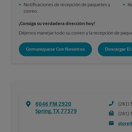
•
Notificaciones de recepción de paquetes y
•
Ke
correo
¡Consiga su verdadera dirección hoy!
Déjenos manejar todo su correo y la recepción de paqu
Comuníquese Con Nosotros
Descargar El
6046 FM 2920
(281) 
Spring
,
TX
77379
(281) 
store