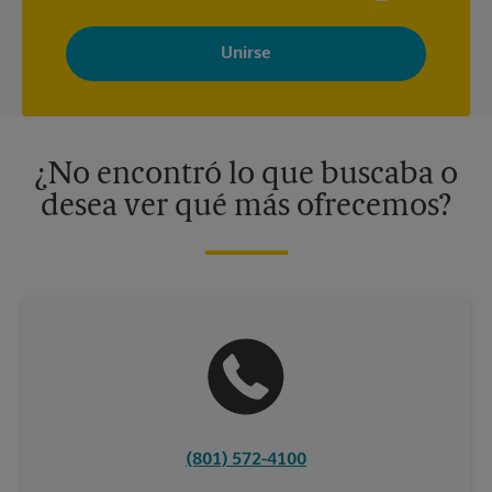
Al registrarse, acepta recibir correos electrónicos de The UPS
Store con noticias, ofertas especiales, promociones y mensajes
adaptados a sus intereses. Puede darse de baja en cualquier
momento. Para más información, consulte nuestra política de
privacidad. Los centros están bajo la titularidad y la gestión
independiente de franquiciados. Varias ofertas pueden estar
disponibles solo en algunos centros participantes. Para más
información, contacte al centro The UPS Store en su ciudad.
¿No encontró lo que buscaba o
desea ver qué más ofrecemos?
(801) 572-4100