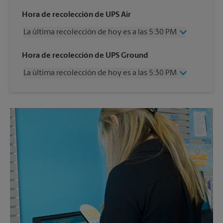
Hora de recolección de UPS Air
La última recolección de hoy es a las 5:30 PM
Miércoles
5:30 PM
Hora de recolección de UPS Ground
Jueves
5:30 PM
La última recolección de hoy es a las 5:30 PM
Viernes
5:30 PM
Sábado
2:00 PM
Miércoles
5:30 PM
Domingo
Sin Recolección
Jueves
5:30 PM
Lunes
5:30 PM
Viernes
5:30 PM
Martes
5:30 PM
Sábado
Sin Recolección
Domingo
Sin Recolección
Lunes
5:30 PM
Martes
5:30 PM