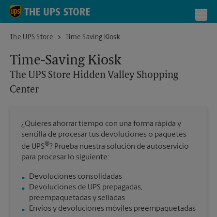
Skip to content
Return to Nav
Toggl
The UPS Store Hidden Valley Shopping Center
The UPS Store
Time-Saving Kiosk
Time-Saving Kiosk
The UPS Store
Hidden Valley Shopping
Center
¿Quieres ahorrar tiempo con una forma rápida y
sencilla de procesar tus devoluciones o paquetes
®
de UPS
? Prueba nuestra solución de autoservicio
para procesar lo siguiente:
Devoluciones consolidadas
Devoluciones de UPS prepagadas,
preempaquetadas y selladas
Envíos y devoluciones móviles preempaquetadas