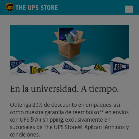
Skip to content
Return to Nav
Toggl
En la universidad. A tiempo.
Obtenga 20% de descuento en empaques, así
como nuestra garantía de reembolso** en envíos
con UPS® Air shipping, exclusivamente en
sucursales de The UPS Store®. Aplican términos y
condiciones.