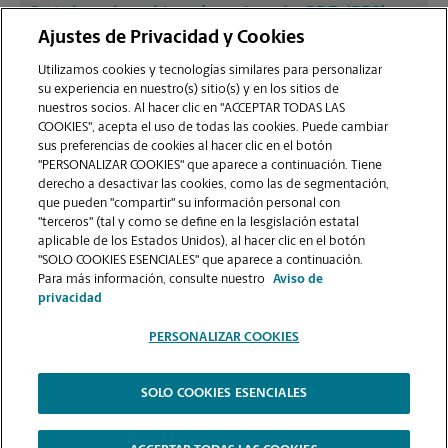
¿Qué clase de archivos (por ejemplo, PDF, JPEG)
debo usar para enviar a imprimir documentos en
Ajustes de Privacidad y Cookies
la sucursal de Highland?
Utilizamos cookies y tecnologías similares para personalizar
su experiencia en nuestro(s) sitio(s) y en los sitios de
nuestros socios. Al hacer clic en "ACCEPTAR TODAS LAS
¿Puedo terminar un trabajo de impresión
COOKIES", acepta el uso de todas las cookies. Puede cambiar
(laminado, encuadernado o engrapado) en la
sus preferencias de cookies al hacer clic en el botón
sucursal ubicada en 5513 W 11000 North?
"PERSONALIZAR COOKIES" que aparece a continuación. Tiene
derecho a desactivar las cookies, como las de segmentación,
que pueden "compartir" su información personal con
¿La sucursal de Highland ofrece servicios de
"terceros" (tal y como se define en la lesgislación estatal
impresión de gran formato como pancartas,
aplicable de los Estados Unidos), al hacer clic en el botón
"SOLO COOKIES ESENCIALES" que aparece a continuación.
carteles o planos?
Para más información, consulte nuestro
Aviso de
privacidad
PERSONALIZAR COOKIES
SOLO COOKIES ESENCIALES
Copyright © 1994-
2026
.
The UPS Store
|
Aviso de Privacidad
|
Términos de Uso del Sitio Web
|
Contraste Alto