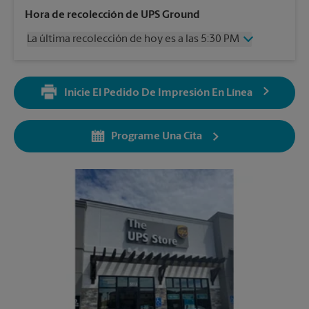
Miércoles
5:30 PM
Hora de recolección de UPS Ground
Jueves
5:30 PM
La última recolección de hoy es a las 5:30 PM
Viernes
5:30 PM
Sábado
4:00 PM
Miércoles
5:30 PM
Domingo
Sin Recolección
Jueves
5:30 PM
Lunes
5:30 PM
Inicie El Pedido De Impresión En Línea
Viernes
5:30 PM
Martes
5:30 PM
Sábado
Sin Recolección
Domingo
Sin Recolección
Programe Una Cita
Lunes
5:30 PM
Martes
5:30 PM