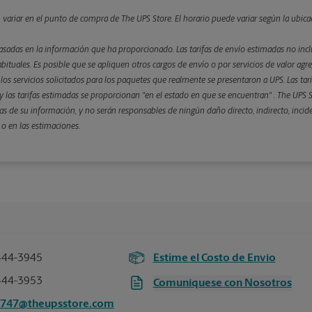
n variar en el punto de compra de The UPS Store. El horario puede variar según la ubica
asadas en la información que ha proporcionado. Las tarifas de envío estimadas no inclu
bituales. Es posible que se apliquen otros cargos de envío o por servicios de valor agre
 y los servicios solicitados para los paquetes que realmente se presentaron a UPS. Las ta
 las tarifas estimadas se proporcionan "en el estado en que se encuentran" . The UPS St
s de su información, y no serán responsables de ningún daño directo, indirecto, incid
 o en las estimaciones.
444-3945
Estime el Costo de Envío
444-3953
Comuníquese con Nosotros
5747@theupsstore.com