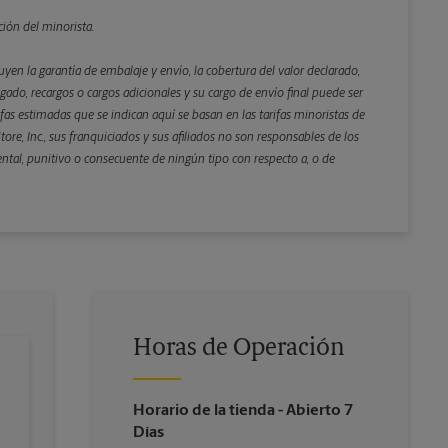
Atrás
ción del minorista.
yen la garantía de embalaje y envío, la cobertura del valor declarado,
gado, recargos o cargos adicionales y su cargo de envío final puede ser
rifas estimadas que se indican aquí se basan en las tarifas minoristas de
ore, Inc., sus franquiciados y sus afiliados no son responsables de los
ental, punitivo o consecuente de ningún tipo con respecto a, o de
Horas de Operación
Horario de la tienda
- Abierto 7
Días