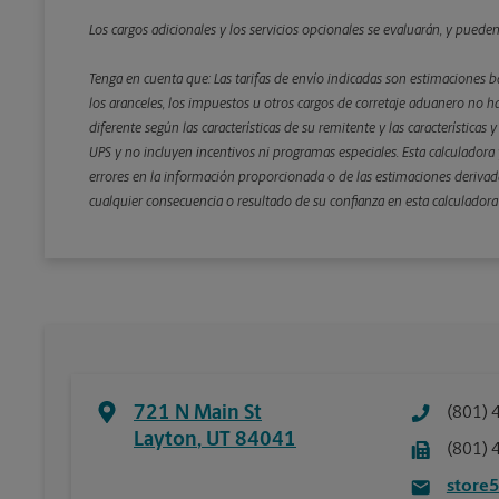
Los cargos adicionales y los servicios opcionales se evaluarán, y puede
Tenga en cuenta que: Las tarifas de envío indicadas son estimaciones b
los aranceles, los impuestos u otros cargos de corretaje aduanero no ha
diferente según las características de su remitente y las características
UPS y no incluyen incentivos ni programas especiales. Esta calculadora y
errores en la información proporcionada o de las estimaciones derivada
cualquier consecuencia o resultado de su confianza en esta calculadora
721 N Main St
(801) 
Layton
,
UT
84041
(801) 
store