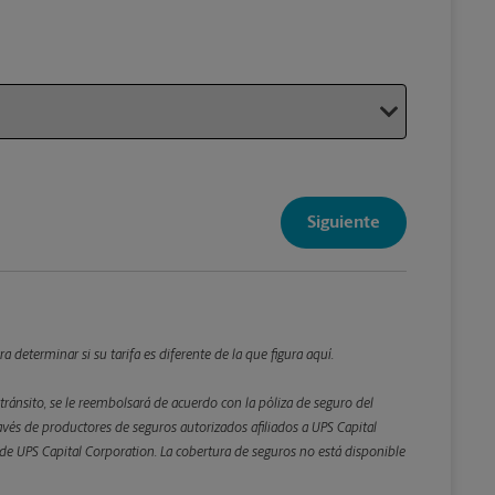
Su paque
Siguiente
enviar sus
Detalles d
*Campo Re
 determinar si su tarifa es diferente de la que figura aquí.
Redondee lo
tránsito, se le reembolsará de acuerdo con la póliza de seguro del
és de productores de seguros autorizados afiliados a UPS Capital
Peso
ta de UPS Capital Corporation. La cobertura de seguros no está disponible