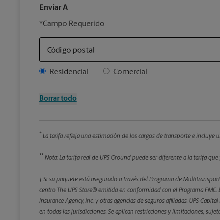
Enviar A
*Campo Requerido
Código postal
Address Type
Residencial
Comercial
Borrar todo
*
La tarifa refleja una estimación de los cargos de transporte e incluye
**
Nota: La tarifa real de UPS Ground puede ser diferente a la tarifa que 
† Si su paquete está asegurado a través del Programa de Multitransporte
centro The UPS Store® emitida en conformidad con el Programa FMC. El
Insurance Agency, Inc. y otras agencias de seguros afiliadas. UPS Capita
en todas las jurisdicciones. Se aplican restricciones y limitaciones, suj