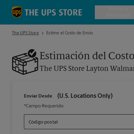
Skip to content
Return to Nav
Envios y
Embalajes
The UPS Store Layton Walmart Supercenter Complex
The UPS Store
Estime el Costo de Envío
Envío de 
Estimación del Costo
Cajas de 
The UPS Store
Layton Walmar
Servicios 
Envío Inte
(U.S. Locations Only)
Enviar Desde
*Campo Requerido
Todos los
Código postal