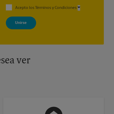
Acepto los Términos y Condiciones
Al registrarse, acepta recibir correos electrónicos de The UPS Store
con noticias, ofertas especiales, promociones y mensajes
adaptados a sus intereses. Puede darse de baja en cualquier
momento. Para más información, consulte nuestra política de
privacidad. Los centros están bajo la titularidad y la gestión
independiente de franquiciados. Varias ofertas pueden estar
disponibles solo en algunos centros participantes. Para más
información, contacte al centro The UPS Store en su ciudad.
sea ver