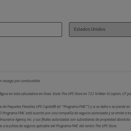
Country
 un recargo por combustible.
figura en esta calculadora en línea.
Visite The UPS Store en 721 N Main St Layton, UT para
 de Paquetes Flexibles UPS Capital® (el ""Programa FMC"") y si se daña o se pierde en 
 Programa FMC está suscrito por una compañía de seguros autorizada y se emite a trav
l Insurance Agency, Inc. y sus filiales autorizadas son subsidiarias de propiedad absolu
etas a la póliza de seguros aplicable del Programa FMC del centro The UPS Store.