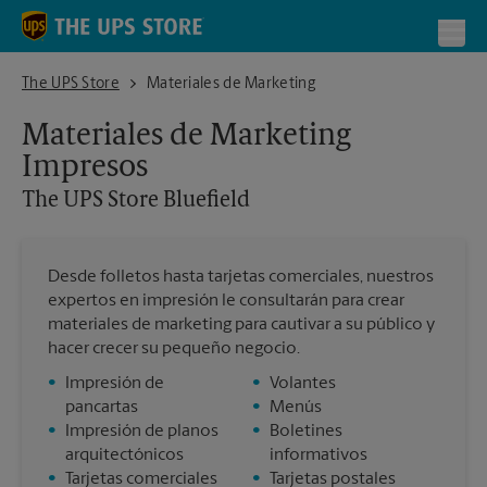
Skip to content
Return to Nav
Toggl
The UPS Store Bluefield
The UPS Store
Materiales de Marketing
Materiales de Marketing
Impresos
The UPS Store
Bluefield
Desde folletos hasta tarjetas comerciales, nuestros
expertos en impresión le consultarán para crear
materiales de marketing para cautivar a su público y
hacer crecer su pequeño negocio.
•
Impresión de
•
Volantes
pancartas
•
Menús
•
Impresión de planos
•
Boletines
arquitectónicos
informativos
•
Tarjetas comerciales
•
Tarjetas postales