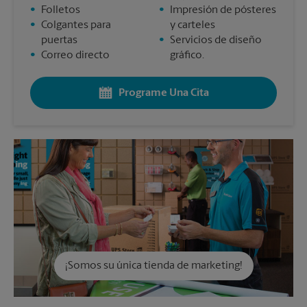
•
Folletos
•
Impresión de pósteres
•
Colgantes para
y carteles
puertas
•
Servicios de diseño
•
Correo directo
gráfico.
Programe Una Cita
¡Somos su única tienda de marketing!