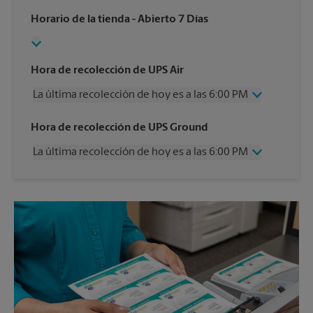
Horario de la tienda
- Abierto 7 Días
Hora de recolección de UPS Air
La última recolección de hoy es a las 6:00 PM
Miércoles
6:00 PM
Hora de recolección de UPS Ground
Jueves
6:00 PM
La última recolección de hoy es a las 6:00 PM
Viernes
6:00 PM
Sábado
Sin Recolección
Miércoles
6:00 PM
Domingo
Sin Recolección
Jueves
6:00 PM
Lunes
6:00 PM
Viernes
6:00 PM
Martes
6:00 PM
Sábado
Sin Recolección
Domingo
Sin Recolección
Lunes
6:00 PM
Martes
6:00 PM