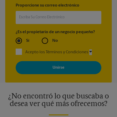
Proporcione su correo electrónico
¿Es el propietario de un negocio pequeño?
Sí
No
Acepto los Términos y Condiciones
Al registrarse, acepta recibir correos electrónicos de The UPS
Store con noticias, ofertas especiales, promociones y mensajes
adaptados a sus intereses. Puede darse de baja en cualquier
momento. Para más información, consulte nuestra política de
privacidad. Los centros están bajo la titularidad y la gestión
independiente de franquiciados. Varias ofertas pueden estar
disponibles solo en algunos centros participantes. Para más
información, contacte al centro The UPS Store en su ciudad.
¿No encontró lo que buscaba o
desea ver qué más ofrecemos?