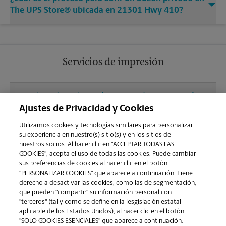
The UPS Store® ubicada en 21301 Hwy 410?
Servicios de impresión
¿Qué clase de archivos (por ejemplo, PDF, JPEG)
debo usar para enviar a imprimir documentos en
Ajustes de Privacidad y Cookies
la sucursal de Bonney Lake?
Utilizamos cookies y tecnologías similares para personalizar
su experiencia en nuestro(s) sitio(s) y en los sitios de
nuestros socios. Al hacer clic en "ACCEPTAR TODAS LAS
¿Puedo terminar un trabajo de impresión
COOKIES", acepta el uso de todas las cookies. Puede cambiar
(laminado, encuadernado o engrapado) en la
sus preferencias de cookies al hacer clic en el botón
sucursal ubicada en 21301 Hwy 410?
"PERSONALIZAR COOKIES" que aparece a continuación. Tiene
derecho a desactivar las cookies, como las de segmentación,
que pueden "compartir" su información personal con
¿La sucursal de Bonney Lake ofrece servicios de
"terceros" (tal y como se define en la lesgislación estatal
impresión de gran formato como pancartas,
aplicable de los Estados Unidos), al hacer clic en el botón
"SOLO COOKIES ESENCIALES" que aparece a continuación.
carteles o planos?