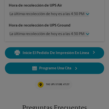
Hora de recolección de UPS Air
La última recolección de hoy es a las 4:30 PM
Miércoles
4:30 PM
Hora de recolección de UPS Ground
Jueves
4:30 PM
La última recolección de hoy es a las 4:30 PM
Viernes
4:30 PM
Sábado
11:00 AM
Miércoles
4:30 PM
Domingo
Sin Recolección
Jueves
4:30 PM
Lunes
4:30 PM
Inicie El Pedido De Impresión En Línea
Viernes
4:30 PM
Martes
4:30 PM
Sábado
Sin Recolección
Domingo
Sin Recolección
Programe Una Cita
Lunes
4:30 PM
Martes
4:30 PM
THE UPS STORE #7137
Preguntas Frecuentes