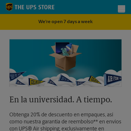
Skip to content
Return to Nav
Toggl
We're open 7 days a week
En la universidad. A tiempo.
Obtenga 20% de descuento en empaques, así
como nuestra garantía de reembolso** en envíos
con UPS® Air shipping, exclusivamente en