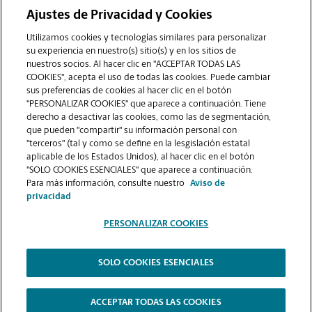
Ajustes de Privacidad y Cookies
COMUNÍQUESE CON NOSOTROS
Utilizamos cookies y tecnologías similares para personalizar
su experiencia en nuestro(s) sitio(s) y en los sitios de
nuestros socios. Al hacer clic en "ACCEPTAR TODAS LAS
COOKIES", acepta el uso de todas las cookies. Puede cambiar
sus preferencias de cookies al hacer clic en el botón
"PERSONALIZAR COOKIES" que aparece a continuación. Tiene
derecho a desactivar las cookies, como las de segmentación,
que pueden "compartir" su información personal con
"terceros" (tal y como se define en la lesgislación estatal
aplicable de los Estados Unidos), al hacer clic en el botón
"SOLO COOKIES ESENCIALES" que aparece a continuación.
VER LA PÁGINA DE LA TIENDA
Para más información, consulte nuestro
Aviso de
privacidad
PERSONALIZAR COOKIES
SOLO COOKIES ESENCIALES
Copyright © 1994-
2026
.
The UPS Store
|
Aviso de Privacidad
|
Términos de Uso del Sitio Web
|
Contraste Alto
ACCEPTAR TODAS LAS COOKIES
PERSONALIZAR COOKIES