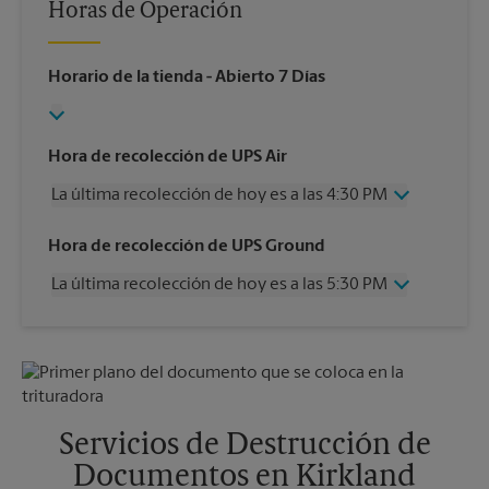
Horas de Operación
Horario de la tienda
- Abierto 7 Días
Hora de recolección de UPS Air
La última recolección de hoy es a las 4:30 PM
Miércoles
4:30 PM
Hora de recolección de UPS Ground
Jueves
4:30 PM
La última recolección de hoy es a las 5:30 PM
Viernes
4:30 PM
Sábado
1:00 PM
Miércoles
5:30 PM
Domingo
Sin Recolección
Jueves
5:30 PM
Lunes
4:30 PM
Viernes
5:30 PM
Martes
4:30 PM
Sábado
Sin Recolección
Domingo
Sin Recolección
Servicios de Destrucción de
Lunes
5:30 PM
Documentos en Kirkland
Martes
5:30 PM