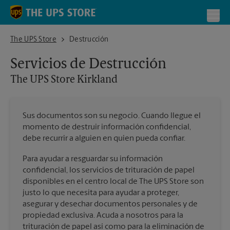
Skip to content
Return to Nav
Toggl
The UPS Store Kirkland
The UPS Store
Destrucción
Servicios de Destrucción
The UPS Store
Kirkland
Sus documentos son su negocio. Cuando llegue el
momento de destruir información confidencial,
debe recurrir a alguien en quien pueda confiar.
Para ayudar a resguardar su información
confidencial, los servicios de trituración de papel
disponibles en el centro local de The UPS Store son
justo lo que necesita para ayudar a proteger,
asegurar y desechar documentos personales y de
propiedad exclusiva. Acuda a nosotros para la
trituración de papel así como para la eliminación de