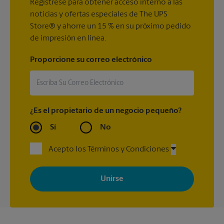
Regístrese para obtener acceso interno a las
noticias y ofertas especiales de The UPS
Store® y ahorre un 15 % en su próximo pedido
de impresión en línea.
Proporcione su correo electrónico
¿Es el propietario de un negocio pequeño?
Sí
No
Acepto los Términos y Condiciones
Al registrarse, acepta recibir correos electrónicos de The UPS
Store con noticias, ofertas especiales, promociones y mensajes
adaptados a sus intereses. Puede darse de baja en cualquier
momento. Para más información, consulte nuestra política de
privacidad. Los centros están bajo la titularidad y la gestión
independiente de franquiciados. Varias ofertas pueden estar
disponibles solo en algunos centros participantes. Para más
información, contacte al centro The UPS Store en su ciudad.