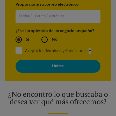
Proporcione su correo electrónico
¿Es el propietario de un negocio pequeño?
Sí
No
Acepto los Términos y Condiciones
Al registrarse, acepta recibir correos electrónicos de The UPS
Store con noticias, ofertas especiales, promociones y mensajes
adaptados a sus intereses. Puede darse de baja en cualquier
momento. Para más información, consulte nuestra política de
privacidad. Los centros están bajo la titularidad y la gestión
independiente de franquiciados. Varias ofertas pueden estar
disponibles solo en algunos centros participantes. Para más
información, contacte al centro The UPS Store en su ciudad.
¿No encontró lo que buscaba o
desea ver qué más ofrecemos?