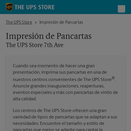
Skip to content
Return to Nav
Toggl
The UPS Store 7th Ave
The UPS Store
Impresión de Pancartas
Impresión de Pancartas
The UPS Store
7th Ave
Cuando sea momento de hacer una gran
presentación, imprima sus pancartas en una de
®
nuestros centros convenientes de The UPS Store
.
Anuncie grandes inauguraciones, reaperturas,
eventos especiales y más con pancartas de vinilo de
alta calidad.
Los centros de The UPS Store ofrecen una gran
variedad de tipos de pancartas que se adaptan a sus
necesidades. Encuentre el tamaño y estilo de
pancartas que mejor se adapte para captar la