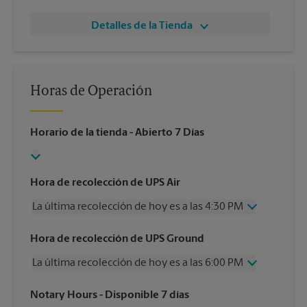
Detalles de la Tienda
Horas de Operación
Horario de la tienda
- Abierto 7 Días
Hora de recolección de UPS Air
La última recolección de hoy es a las 4:30 PM
Miércoles
4:30 PM
Hora de recolección de UPS Ground
Jueves
4:30 PM
La última recolección de hoy es a las 6:00 PM
Viernes
4:30 PM
Sábado
1:00 PM
Miércoles
6:00 PM
Notary Hours
- Disponible 7 días
Domingo
Sin Recolección