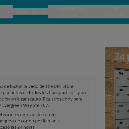
Buzones de
Más
Impresión
Correo
Servicios
UPS
Copias y Documentos
Envío de Carga
Servicios de Buzón
Planos
Notar
Embalaje y Envío
Materiales de Marketing
Cajas y Suministros de Mudanza
Papeler
Destru
Correo Directo
Postales
Estime el Costo de Envío
Pancart
Fotos 
Folletos
Impr
os de buzón privado de The UPS Store
Tarjetas Postales
rnacional
Garantía de Embalaje y Envío
e paquetes de todos los transportistas y un
Impr
os en un lugar seguro. Regístrese hoy para
Tarjetas Comerciales
7 Evergreen Way Ste 707.
Impr
tención y reenvío de correo
 Servicios de Envío y Embalaje
hequeo de correo por llamada
Todos los Servicios de Impresión
ceso las 24 horas