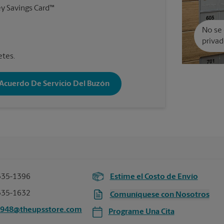
y Savings Card™
No se 
privad
etes.
 Acuerdo De Servicio Del Buzón
335-1396
Estime el Costo de Envío
335-1632
Comuníquese con Nosotros
5948@theupsstore.com
Programe Una Cita