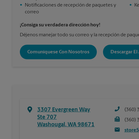
•
Notificaciones de recepción de paquetes y
•
Ke
correo
¡Consiga su verdadera dirección hoy!
Déjenos manejar todo su correo y la recepción de paqu
Comuníquese Con Nosotros
Descargar El
3307 Evergreen Way
(360) 
Ste 707
(360) 
Washougal
,
WA
98671
store