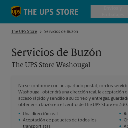
Skip to content
Return to Nav
Envios y
Embalajes
The UPS Store Washougal
The UPS Store
Servicios de Buzón
Envío de 
Servicios de Buzón
Cajas de 
The UPS Store
Washougal
Servicios 
No se conforme con un apartado postal; con los servici
Envío Inte
Washougal, obtendrá una dirección real, la aceptación d
acceso rápido y sencillo a su correo y entregas, guardad
obtener su buzón en el centro de The UPS Store en 330
•
Una dirección real
•
Re
Todos los
•
Aceptación de paquetes de todos los
•
C
transportistas
•
Ac