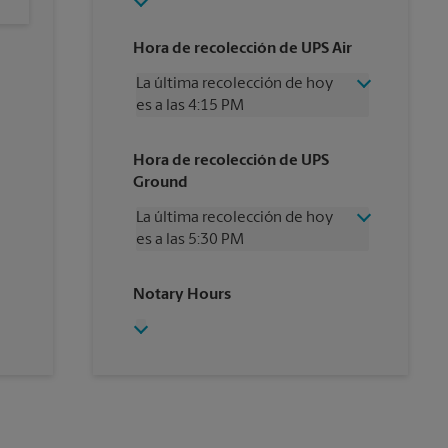
Hora de recolección de UPS Air
La última recolección de hoy
es a las 4:15 PM
Miércoles
4:15 PM
Hora de recolección de UPS
Jueves
4:15 PM
Ground
Viernes
4:15 PM
Sábado
3:00 PM
La última recolección de hoy
Domingo
Sin Recolección
es a las 5:30 PM
Lunes
4:15 PM
Martes
4:15 PM
Miércoles
5:30 PM
Notary Hours
Jueves
5:30 PM
Viernes
5:30 PM
Sábado
3:00 PM
Domingo
Sin Recolección
Lunes
5:30 PM
Martes
5:30 PM