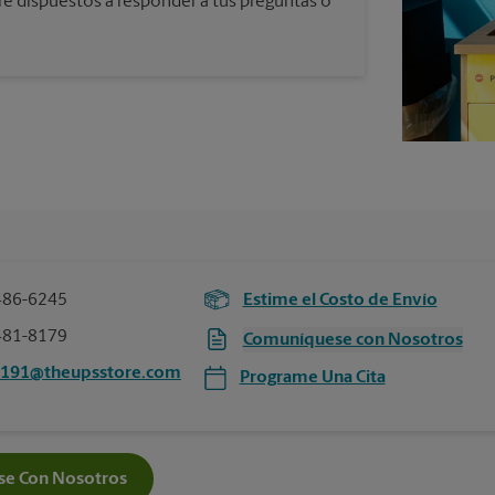
re dispuestos a responder a tus preguntas o
486-6245
Estime el Costo de Envío
481-8179
Comuníquese con Nosotros
0191@theupsstore.com
Programe Una Cita
e Con Nosotros