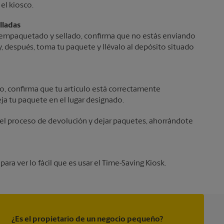
el kiosco.
lladas
reempaquetado y sellado, confirma que no estás enviando
y, después, toma tu paquete y llévalo al depósito situado
ío, confirma que tu artículo está correctamente
ja tu paquete en el lugar designado.
r el proceso de devolución y dejar paquetes, ahorrándote
ra ver lo fácil que es usar el Time-Saving Kiosk.
¿Es el propietario de un negocio pequeño?