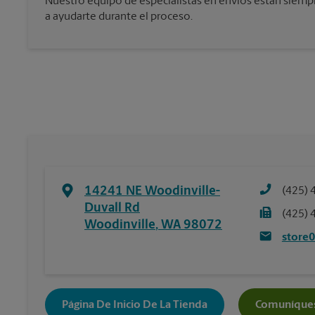
Nuestro equipo de especialistas en envíos están siemp
a ayudarte durante el proceso.
14241 NE Woodinville-
(425) 
Duvall Rd
(425) 
Woodinville
,
WA
98072
store
Página De Inicio De La Tienda
Comuníques