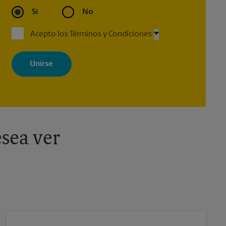
Sí
No
Acepto los Términos y Condiciones
Al registrarse, acepta recibir correos electrónicos de The UPS Store
con noticias, ofertas especiales, promociones y mensajes
adaptados a sus intereses. Puede darse de baja en cualquier
momento. Para más información, consulte nuestra política de
privacidad. Los centros están bajo la titularidad y la gestión
independiente de franquiciados. Varias ofertas pueden estar
disponibles solo en algunos centros participantes. Para más
información, contacte al centro The UPS Store en su ciudad.
sea ver