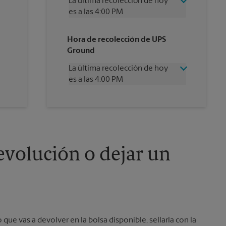
La última recolección de hoy
es a las 4:00 PM
Miércoles
4:00 PM
Hora de recolección de UPS
Jueves
4:00 PM
Ground
Viernes
4:00 PM
Sábado
2:00 PM
La última recolección de hoy
Domingo
Sin Recolección
es a las 4:00 PM
Lunes
4:00 PM
Martes
4:00 PM
Miércoles
4:00 PM
Jueves
4:00 PM
Viernes
4:00 PM
Sábado
Sin Recolección
Domingo
Sin Recolección
evolución o dejar un
Lunes
4:00 PM
Martes
4:00 PM
 que vas a devolver en la bolsa disponible, sellarla con la