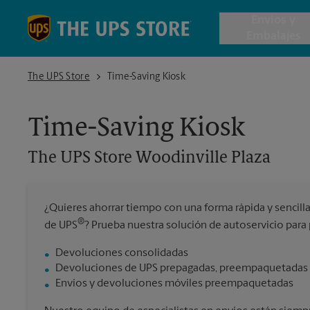
Skip to content
Return to Nav
Envios y
Embalajes
The UPS Store Woodinville Plaza
The UPS Store
Time-Saving Kiosk
Envío de 
Time-Saving Kiosk
Cajas de 
The UPS Store
Woodinville Plaza
Servicios 
¿Quieres ahorrar tiempo con una forma rápida y sencill
Envío Inte
®
de UPS
? Prueba nuestra solución de autoservicio para 
Devoluciones consolidadas
Devoluciones de UPS prepagadas, preempaquetadas y
Todos los
Envíos y devoluciones móviles preempaquetadas