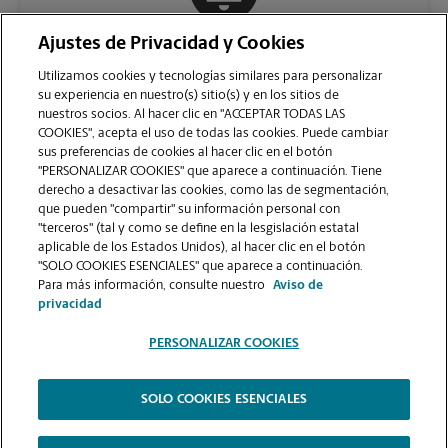
Ajustes de Privacidad y Cookies
COMUNÍQUESE CON NOSOTROS
Utilizamos cookies y tecnologías similares para personalizar
su experiencia en nuestro(s) sitio(s) y en los sitios de
nuestros socios. Al hacer clic en "ACCEPTAR TODAS LAS
COOKIES", acepta el uso de todas las cookies. Puede cambiar
sus preferencias de cookies al hacer clic en el botón
"PERSONALIZAR COOKIES" que aparece a continuación. Tiene
derecho a desactivar las cookies, como las de segmentación,
que pueden "compartir" su información personal con
"terceros" (tal y como se define en la lesgislación estatal
aplicable de los Estados Unidos), al hacer clic en el botón
"SOLO COOKIES ESENCIALES" que aparece a continuación.
VER LA PÁGINA DE LA TIENDA
Para más información, consulte nuestro
Aviso de
privacidad
PERSONALIZAR COOKIES
SOLO COOKIES ESENCIALES
Copyright © 1994-
2026
.
The UPS Store
|
Aviso de Privacidad
|
Términos de Uso del Sitio Web
|
Contraste Alto