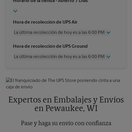
Horario de la tienda
- Abierto 7 Días
Hora de recolección de UPS Air
La última recolección de hoy es a las 6:00 PM
Miércoles
6:00 PM
Hora de recolección de UPS Ground
Jueves
6:00 PM
La última recolección de hoy es a las 6:00 PM
Viernes
6:00 PM
Sábado
4:00 PM
Miércoles
6:00 PM
Domingo
Sin Recolección
Jueves
6:00 PM
Lunes
6:00 PM
Viernes
6:00 PM
Martes
6:00 PM
Sábado
Sin Recolección
Domingo
Sin Recolección
Expertos en Embalajes y Envíos
Lunes
6:00 PM
en Pewaukee, WI
Martes
6:00 PM
Pase y haga su envío con confianza