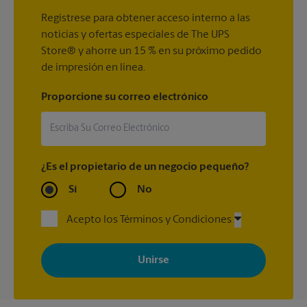
Regístrese para obtener acceso interno a las
noticias y ofertas especiales de The UPS
Store® y ahorre un 15 % en su próximo pedido
de impresión en línea.
Proporcione su correo electrónico
¿Es el propietario de un negocio pequeño?
Sí
No
Acepto los Términos y Condiciones
Al registrarse, acepta recibir correos electrónicos de The UPS
Store con noticias, ofertas especiales, promociones y mensajes
adaptados a sus intereses. Puede darse de baja en cualquier
momento. Para más información, consulte nuestra política de
privacidad. Los centros están bajo la titularidad y la gestión
independiente de franquiciados. Varias ofertas pueden estar