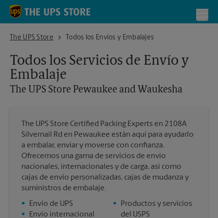
Skip to content
Return to Nav
Toggl
The UPS Store Pewaukee and Waukesha
The UPS Store
Todos los Envíos y Embalajes
Todos los Servicios de Envío y
Embalaje
The UPS Store
Pewaukee and Waukesha
The UPS Store Certified Packing Experts en 2108A
Silvernail Rd en Pewaukee están aquí para ayudarlo
a embalar, enviar y moverse con confianza.
Ofrecemos una gama de servicios de envío
nacionales, internacionales y de carga, así como
cajas de envío personalizadas, cajas de mudanza y
suministros de embalaje.
•
Envío de UPS
•
Productos y servicios
•
Envío internacional
del USPS