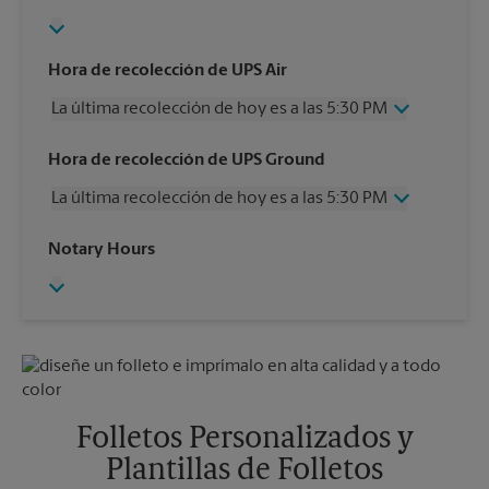
Hora de recolección de UPS Air
La última recolección de hoy es a las 5:30 PM
Miércoles
5:30 PM
Hora de recolección de UPS Ground
Jueves
5:30 PM
La última recolección de hoy es a las 5:30 PM
Viernes
5:30 PM
Sábado
1:30 PM
Miércoles
5:30 PM
Notary Hours
Domingo
Sin Recolección
Jueves
5:30 PM
Lunes
5:30 PM
Viernes
5:30 PM
Martes
5:30 PM
Sábado
Sin Recolección
Domingo
Sin Recolección
Lunes
5:30 PM
Martes
5:30 PM
Folletos Personalizados y
Plantillas de Folletos