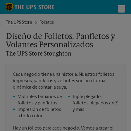
Skip to content
Return to Nav
Toggl
The UPS Store Stoughton
The UPS Store
Folletos
Diseño de Folletos, Panfletos y
Volantes Personalizados
The UPS Store
Stoughton
Cada negocio tiene una historia. Nuestros folletos
impresos, panfletos y volantes son una forma
dinámica de contar la suya.
•
Múltiples tamaños de
•
Triple plegado,
folletos y panfletos
folletos plegados en Z
•
Impresión de folletos
y más
a todo color
Hay un folleto para cada negocio. Vamos a crear el