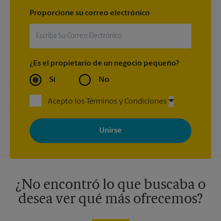
Proporcione su correo electrónico
¿Es el propietario de un negocio pequeño?
Sí
No
Acepto los Términos y Condiciones
Al registrarse, acepta recibir correos electrónicos de The UPS
Store con noticias, ofertas especiales, promociones y mensajes
adaptados a sus intereses. Puede darse de baja en cualquier
momento. Para más información, consulte nuestra política de
privacidad. Los centros están bajo la titularidad y la gestión
independiente de franquiciados. Varias ofertas pueden estar
disponibles solo en algunos centros participantes. Para más
información, contacte al centro The UPS Store en su ciudad.
¿No encontró lo que buscaba o
desea ver qué más ofrecemos?