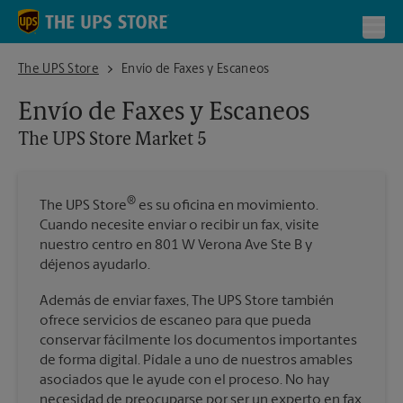
Skip to content
Return to Nav
Toggl
The UPS Store Market 5
The UPS Store
Envío de Faxes y Escaneos
Envío de Faxes y Escaneos
The UPS Store
Market 5
®
The UPS Store
es su oficina en movimiento.
Cuando necesite enviar o recibir un fax, visite
nuestro centro en 801 W Verona Ave Ste B y
déjenos ayudarlo.
Además de enviar faxes, The UPS Store también
ofrece servicios de escaneo para que pueda
conservar fácilmente los documentos importantes
de forma digital. Pídale a uno de nuestros amables
asociados que le ayude con el proceso. No hay
necesidad de preocuparse por ser un experto en fax