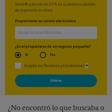
Store® y ahorre un 15 % en su próximo pedido
de impresión en línea.
Proporcione su correo electrónico
¿Es el propietario de un negocio pequeño?
Sí
No
Acepto los Términos y Condiciones
Al registrarse, acepta recibir correos electrónicos de The UPS
Store con noticias, ofertas especiales, promociones y mensajes
adaptados a sus intereses. Puede darse de baja en cualquier
momento. Para más información, consulte nuestra política de
privacidad. Los centros están bajo la titularidad y la gestión
independiente de franquiciados. Varias ofertas pueden estar
disponibles solo en algunos centros participantes. Para más
información, contacte al centro The UPS Store en su ciudad.
¿No encontró lo que buscaba o