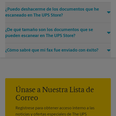
¿Puedo deshacerme de los documentos que he
escaneado en The UPS Store?
Sí, proporcionamos servicios de destrucción de cualquier
¿De qué tamaño son los documentos que se
documento o medio que necesite destruir.
pueden escanear en The UPS Store?
Nuestras máquinas tienen diferentes tamaños. Venga o
¿Cómo sabré que mi fax fue enviado con éxito?
llámenos al (608) 497-0622 y hable con los asociados para
conocer más sobre los tamaños específicos.
Recibirá una hoja de confirmación cuando su fax esté
completo. Y si no se completó la primera vez, le enviaremos
su transmisión de nuevo.
Únase a Nuestra Lista de
Correo
Regístrese para obtener acceso interno a las
noticias y ofertas especiales de The UPS