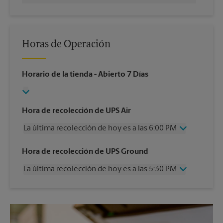
Horas de Operación
Horario de la tienda
- Abierto 7 Días
Hora de recolección de UPS Air
La última recolección de hoy es a las 6:00 PM
Miércoles
6:00 PM
Hora de recolección de UPS Ground
Jueves
6:00 PM
La última recolección de hoy es a las 5:30 PM
Viernes
6:00 PM
Sábado
2:00 PM
Miércoles
5:30 PM
Domingo
Sin Recolección
Jueves
5:30 PM
Lunes
6:00 PM
Viernes
5:30 PM
Martes
6:00 PM