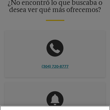
¿No encontró lo que buscaba o
desea ver qué más ofrecemos?
(304) 720-8777