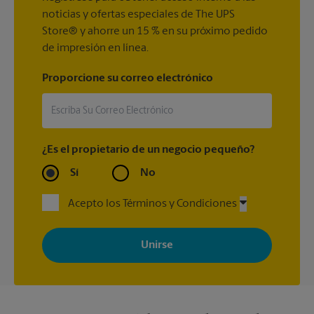
noticias y ofertas especiales de The UPS
Store® y ahorre un 15 % en su próximo pedido
de impresión en línea.
Proporcione su correo electrónico
¿Es el propietario de un negocio pequeño?
Sí
No
Acepto los Términos y Condiciones
Al registrarse, acepta recibir correos electrónicos de The UPS
Store con noticias, ofertas especiales, promociones y mensajes
adaptados a sus intereses. Puede darse de baja en cualquier
momento. Para más información, consulte nuestra política de
privacidad. Los centros están bajo la titularidad y la gestión
independiente de franquiciados. Varias ofertas pueden estar
disponibles solo en algunos centros participantes. Para más
información, contacte al centro The UPS Store en su ciudad.