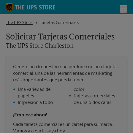
Skip to content
Return to Nav
Toggl
The UPS Store Charleston
The UPS Store
Tarjetas Comerciales
Solicitar Tarjetas Comerciales
The UPS Store
Charleston
Genere una impresión que perdure con una tarjeta
comercial, una de las herramientas de marketing
más importantes que pueda tener.
•
Una variedad de
color
papeles
•
Tarjetas comerciales
•
Impresión a todo
de una o dos caras.
¡Empiece ahora!
Cada tarjeta comercial es un cartel para su marca.
Vamos a crear la suya hoy.