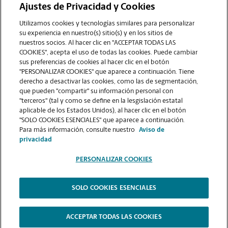
Ajustes de Privacidad y Cookies
COMUNÍQUESE CON NOSOTROS
Utilizamos cookies y tecnologías similares para personalizar
su experiencia en nuestro(s) sitio(s) y en los sitios de
nuestros socios. Al hacer clic en "ACCEPTAR TODAS LAS
COOKIES", acepta el uso de todas las cookies. Puede cambiar
sus preferencias de cookies al hacer clic en el botón
"PERSONALIZAR COOKIES" que aparece a continuación. Tiene
derecho a desactivar las cookies, como las de segmentación,
que pueden "compartir" su información personal con
"terceros" (tal y como se define en la lesgislación estatal
aplicable de los Estados Unidos), al hacer clic en el botón
"SOLO COOKIES ESENCIALES" que aparece a continuación.
VER LA PÁGINA DE LA TIENDA
Para más información, consulte nuestro
Aviso de
privacidad
PERSONALIZAR COOKIES
SOLO COOKIES ESENCIALES
Copyright © 1994-
2026
.
The UPS Store
|
Aviso de Privacidad
|
Términos de Uso del Sitio Web
|
Contraste Alto
ACCEPTAR TODAS LAS COOKIES
PERSONALIZAR COOKIES