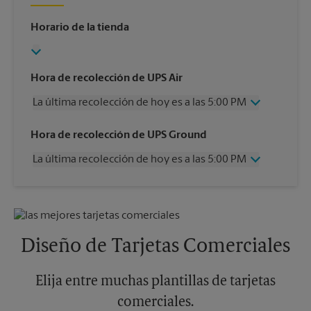
Horario de la tienda
Hora de recolección de UPS Air
La última recolección de hoy es a las 5:00 PM
Miércoles
5:00 PM
Hora de recolección de UPS Ground
Jueves
5:00 PM
La última recolección de hoy es a las 5:00 PM
Viernes
5:00 PM
Sábado
11:00 AM
Miércoles
5:00 PM
Domingo
Sin Recolección
Jueves
5:00 PM
Lunes
5:00 PM
Viernes
5:00 PM
Martes
5:00 PM
Sábado
Sin Recolección
Diseño de Tarjetas Comerciales
Domingo
Sin Recolección
Lunes
5:00 PM
Martes
Elija entre muchas plantillas de tarjetas
5:00 PM
comerciales.