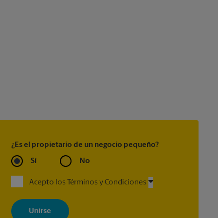
¿Es el propietario de un negocio pequeño?
Sí
No
Acepto los Términos y Condiciones
Al registrarse, acepta recibir correos electrónicos de The UPS Store
con noticias, ofertas especiales, promociones y mensajes
adaptados a sus intereses. Puede darse de baja en cualquier