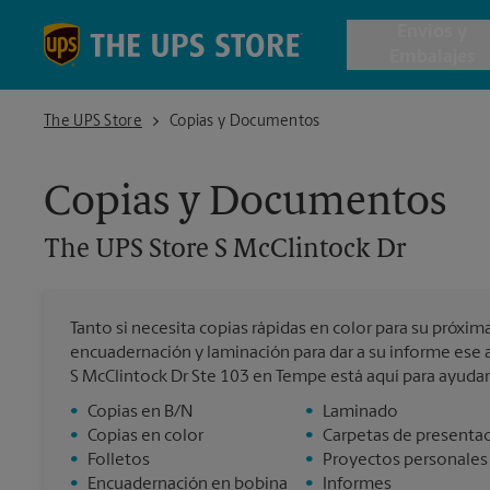
Skip to content
Return to Nav
Envios y
Embalajes
The UPS Store S McClintock Dr
The UPS Store
Copias y Documentos
Envío de 
Copias y Documentos
Cajas de 
The UPS Store
S McClintock Dr
Servicios 
Tanto si necesita copias rápidas en color para su próxi
Envío Inte
encuadernación y laminación para dar a su informe ese 
S McClintock Dr Ste 103 en Tempe está aquí para ayudar
•
Copias en B/N
•
Laminado
•
Copias en color
•
Carpetas de presenta
Todos los
•
Folletos
•
Proyectos personales
•
Encuadernación en bobina
•
Informes