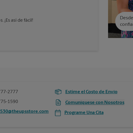
Desde 
¡Es así de fácil!
confia
777-2777
Estime el Costo de Envío
775-1590
Comuníquese con Nosotros
3530@theupsstore.com
Programe Una Cita