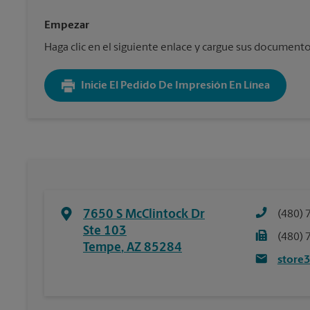
Empezar
Haga clic en el siguiente enlace y cargue sus documentos. 
Inicie El Pedido De Impresión En Línea
7650 S McClintock Dr
(480) 
Ste 103
(480) 
Tempe
,
AZ
85284
store