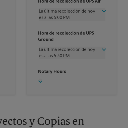
Hora de recolección de UPS Air
La última recolección de hoy
es a las 5:00 PM
Miércoles
5:00 PM
Hora de recolección de UPS
Jueves
5:00 PM
Ground
Viernes
5:00 PM
Sábado
2:00 PM
La última recolección de hoy
Domingo
Sin Recolección
es a las 5:30 PM
Lunes
5:00 PM
Martes
5:00 PM
Miércoles
5:30 PM
Notary Hours
Jueves
5:30 PM
Viernes
5:30 PM
Sábado
Sin Recolección
Domingo
Sin Recolección
Lunes
5:30 PM
Martes
5:30 PM
ectos y Copias en