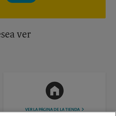
momento. Para más información, consulte nuestra política de
privacidad. Los centros están bajo la titularidad y la gestión
independiente de franquiciados. Varias ofertas pueden estar
disponibles solo en algunos centros participantes. Para más
información, contacte al centro The UPS Store en su ciudad.
sea ver
VER LA PÁGINA DE LA TIENDA